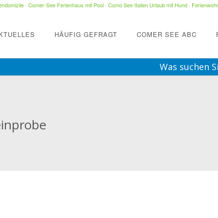
ndomizile
·
Comer-See Ferienhaus mit Pool
·
Como See Italien Urlaub mit Hund
·
Ferienwohn
KTUELLES
HÄUFIG GEFRAGT
COMER SEE ABC
Was suchen S
inprobe