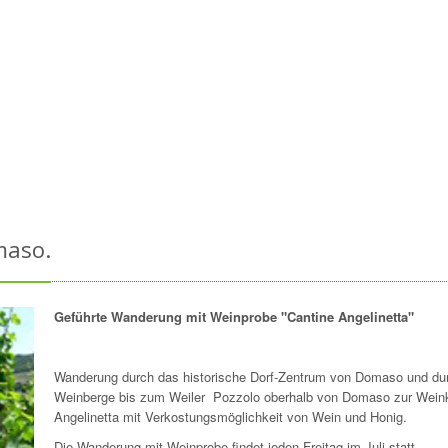
maso.
Geführte Wanderung mit Weinprobe "Cantine Angelinetta"
Wanderung durch das historische Dorf-Zentrum von Domaso und dur
Weinberge bis zum Weiler Pozzolo oberhalb von Domaso zur Weink
Angelinetta mit Verkostungsmöglichkeit von Wein und Honig.
Die Wanderung mit Weinprobe findet jeden Freitag im Juli statt.