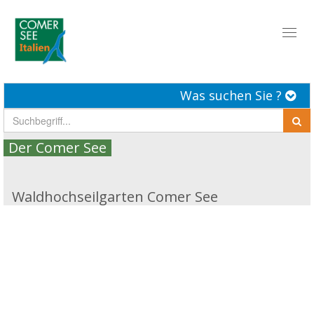
Toggl
naviga
Was suchen Sie ?
Der Comer See
Waldhochseilgarten Comer See