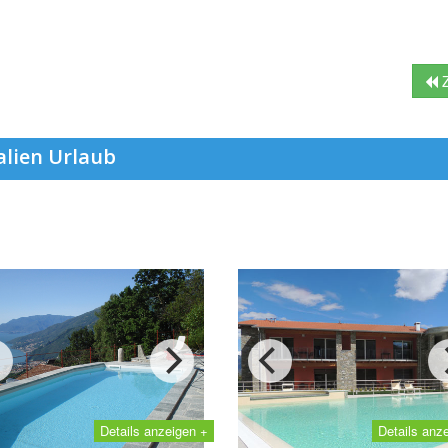
Z
alien Urlaub
Details anzeigen +
Details anz