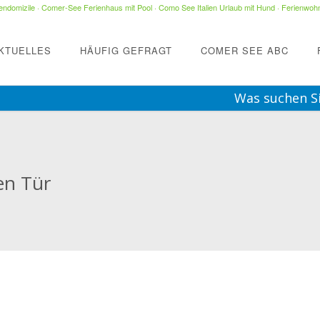
ndomizile
·
Comer-See Ferienhaus mit Pool
·
Como See Italien Urlaub mit Hund
·
Ferienwohn
KTUELLES
HÄUFIG GEFRAGT
COMER SEE ABC
Was suchen S
nen Tür