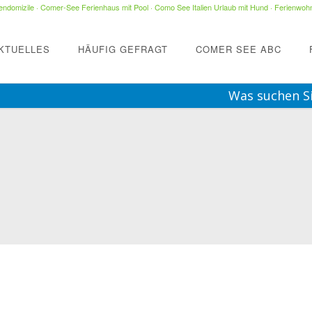
ndomizile
·
Comer-See Ferienhaus mit Pool
·
Como See Italien Urlaub mit Hund
·
Ferienwohn
KTUELLES
HÄUFIG GEFRAGT
COMER SEE ABC
Was suchen S