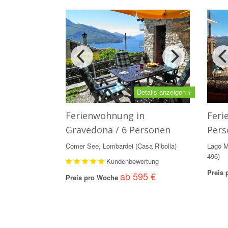
Details anzeigen +
Ferienwohnung in
Feri
Gravedona / 6 Personen
Pers
Comer See, Lombardei (Casa Ribolla)
Lago M
496)
Kundenbewertung
Preis
ab 595 €
Preis pro Woche