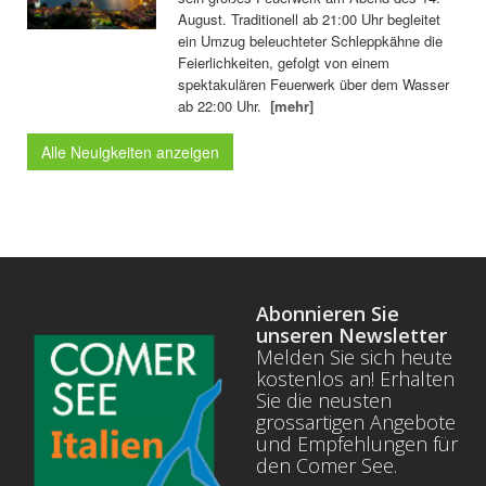
August. Traditionell ab 21:00 Uhr begleitet
ein Umzug beleuchteter Schleppkähne die
Feierlichkeiten, gefolgt von einem
spektakulären Feuerwerk über dem Wasser
ab 22:00 Uhr.
[mehr]
Alle Neuigkeiten anzeigen
Abonnieren Sie
unseren Newsletter
Melden Sie sich heute
kostenlos an! Erhalten
Sie die neusten
grossartigen Angebote
und Empfehlungen für
den Comer See.