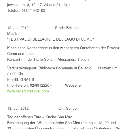
jeweils am 3, 10, 17, 24 und 31. Juli)
Telefon: 0334/1443183
13. Juli 2012 Stadt: Bellagio
Musik
"FESTIVAL DI BELLAGIO E DEL LAGO DI COMO"
Klassische Konzertreihe in den wichtigsten Ortschaften der Provinz
Como und Lecco.
Konzert mit der Harfe-Solistin Alessandra Trentin
Veranstaltungsort: Biblioteca Comunale di Bellagio Uhrzeit: um
21.00 Uhr
Eintritt: GRATIS
Info -Telefon: 02/89122267 Webseite:
www.bellagiofestival.com
13. Juli 2012 Ort: Sorico
Tag der offenen Türe – Kirche San Miro
Besichtigung der Wallfahrtskirche San Miro (freitags: 13, 20 und
27. Juli )auf den Üeberresten eines mittelalterlichen Oratoriums. Die