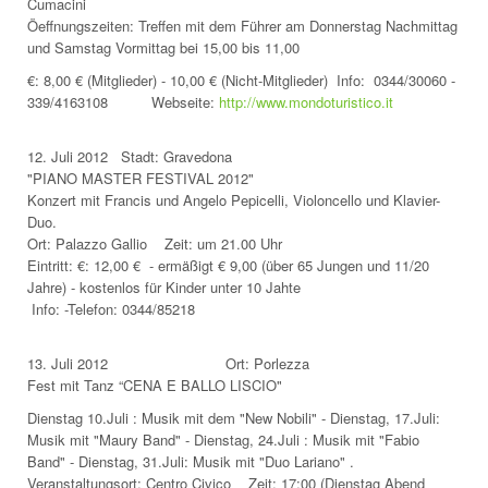
Cumacini
Öeffnungszeiten: Treffen mit dem Führer am Donnerstag Nachmittag
und Samstag Vormittag bei 15,00 bis 11,00
€: 8,00 € (Mitglieder) - 10,00 € (Nicht-Mitglieder) Info: 0344/30060 -
339/4163108 Webseite:
http://www.mondoturistico.it
12. Juli 2012 Stadt: Gravedona
"PIANO MASTER FESTIVAL 2012"
Konzert mit Francis und Angelo Pepicelli, Violoncello und Klavier-
Duo.
Ort: Palazzo Gallio Zeit: um 21.00 Uhr
Eintritt: €: 12,00 € - ermäßigt € 9,00 (über 65 Jungen und 11/20
Jahre) - kostenlos für Kinder unter 10 Jahte
Info: -Telefon: 0344/85218
13. Juli 2012 Ort: Porlezza
Fest mit Tanz “CENA E BALLO LISCIO"
Dienstag 10.Juli : Musik mit dem "New Nobili" - Dienstag, 17.Juli:
Musik mit "Maury Band" - Dienstag, 24.Juli : Musik mit "Fabio
Band" - Dienstag, 31.Juli: Musik mit "Duo Lariano" .
Veranstaltungsort: Centro Civico Zeit: 17:00 (Dienstag Abend