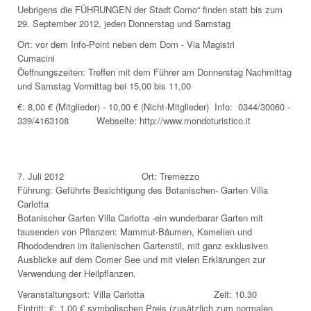
Uebrigens die FÜHRUNGEN der Stadt Como“ finden statt bis zum
29. September 2012, jeden Donnerstag und Samstag
Ort: vor dem Info-Point neben dem Dom - Via Magistri
Cumacini
Öeffnungszeiten: Treffen mit dem Führer am Donnerstag Nachmittag
und Samstag Vormittag bei 15,00 bis 11,00
€: 8,00 € (Mitglieder) - 10,00 € (Nicht-Mitglieder) Info: 0344/30060 -
339/4163108 Webseite: http://www.mondoturistico.it
7. Juli 2012 Ort: Tremezzo
Führung: Geführte Besichtigung des Botanischen- Garten Villa
Carlotta
Botanischer Garten Villa Carlotta -ein wunderbarar Garten mit
tausenden von Pflanzen: Mammut-Bäumen, Kamelien und
Rhododendren im italienischen Gartenstil, mit ganz exklusiven
Ausblicke auf dem Comer See und mit vielen Erklärungen zur
Verwendung der Heilpflanzen.
Veranstaltungsort: Villa Carlotta Zeit: 10.30
Eintritt: €: 1,00 € symbolischen Preis (zusätzlich zum normalen