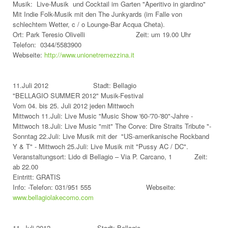
Musik: Live-Musik und Cocktail im Garten "Aperitivo in giardino"
Mit Indie Folk-Musik mit den The Junkyards (im Falle von
schlechtem Wetter, c / o Lounge-Bar Acqua Cheta).
Ort: Park Teresio Olivelli Zeit: um 19.00 Uhr
Telefon: 0344/5583900
Webseite:
http://www.unionetremezzina.it
11.Juli 2012 Stadt: Bellagio
"BELLAGIO SUMMER 2012" Musik-Festival
Vom 04. bis 25. Juli 2012 jeden Mittwoch
Mittwoch 11.Juli: Live Music "Music Show '60-'70-'80"-Jahre -
Mittwoch 18.Juli: Live Music "mit" The Corve: Dire Straits Tribute "-
Sonntag 22.Juli: Live Musik mit der "US-amerikanische Rockband
Y & T" - Mittwoch 25.Juli: Live Musik mit "Pussy AC / DC".
Veranstaltungsort: Lido di Bellagio – Via P. Carcano, 1 Zeit:
ab 22.00
Eintritt: GRATIS
Info: -Telefon: 031/951 555 Webseite:
www.bellagiolakecomo.com
11. Juli 2012 Stadt: Bellagio