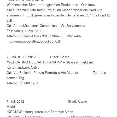
Wöchentlicher Markt mit regionalen Produketen - Qualitativ
einkaufen zu einem fairen Preis und wissen woher die Produkte
stammen. Im Juli, jeweils an folgenden Samstagen: 7, 14, 21 und 28
Juli.
Ort: Parco Missionari Comboniani - Via Salvadonica
Zeit: von 8,30 bis 12,30
Telefon: 031/4451154 - 331/6336995 Webseite:
http:www.cooperativacortocircuito.it
7. und 8. Juli 2012 Stadt: Como
"MERCATINO DELL'ARTIGIANATO" – Strassenmarkt mit
Kunsthandwerk-Artikel
Ort: Via Ballarini, Piazza Perretta e Via Muralto Zeit: den
ganzen Tag
Telefon: 031/683 951
7. Juli 2012 Stadt: Como
Markt
"KRONOS" Antiquitäten und Sammler-Markt.
Standort: Viale Corridoni Zeit: den ganzen Tag