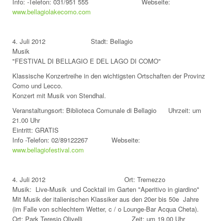
Info: -Telefon: 031/951 555 Webseite:
www.bellagiolakecomo.com
4. Juli 2012 Stadt: Bellagio
Musik
"FESTIVAL DI BELLAGIO E DEL LAGO DI COMO"
Klassische Konzertreihe in den wichtigsten Ortschaften der Provinz
Como und Lecco.
Konzert mit Musik von Stendhal.
Veranstaltungsort: Biblioteca Comunale di Bellagio Uhrzeit: um
21.00 Uhr
Eintritt: GRATIS
Info -Telefon: 02/89122267 Webseite:
www.bellagiofestival.com
4. Juli 2012 Ort: Tremezzo
Musik: Live-Musik und Cocktail im Garten "Aperitivo in giardino"
Mit Musik der italienischen Klassiker aus den 20er bis 50e Jahre
(im Falle von schlechtem Wetter, c / o Lounge-Bar Acqua Cheta).
Ort: Park Teresio Olivelli Zeit: um 19.00 Uhr