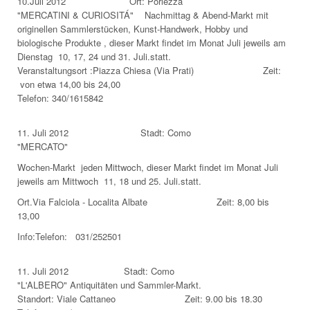
10.Juli 2012 Ort: Porlezza
"MERCATINI & CURIOSITÁ" Nachmittag & Abend-Markt mit
originellen Sammlerstücken, Kunst-Handwerk, Hobby und
biologische Produkte , dieser Markt findet im Monat Juli jeweils am
Dienstag 10, 17, 24 und 31. Juli.statt.
Veranstaltungsort :Piazza Chiesa (Via Prati) Zeit:
von etwa 14,00 bis 24,00
Telefon: 340/1615842
11. Juli 2012 Stadt: Como
"MERCATO"
Wochen-Markt jeden Mittwoch, dieser Markt findet im Monat Juli
jeweils am Mittwoch 11, 18 und 25. Juli.statt.
Ort.Via Falciola - Localita Albate Zeit: 8,00 bis
13,00
Info:Telefon: 031/252501
11. Juli 2012 Stadt: Como
"L'ALBERO" Antiquitäten und Sammler-Markt.
Standort: Viale Cattaneo Zeit: 9.00 bis 18.30