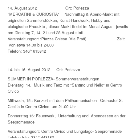
14. August 2012 Ort: Porlezza
"MERCATINI & CURIOSITÁ" Nachmittag & Abend-Markt mit
originellen Sammlerstücken, Kunst-Handwerk, Hobby und
biologische Produkte , dieser Markt findet im Monat August jeweils
am Dienstag 7, 14, 21 und 28 August statt.
Veranstaltungsort :Piazza Chiesa (Via Prati) Zeit:
von etwa 14,00 bis 24,00
Telefon: 340/1615842
14. bis 16. August 2012 Ort: Porlezza
SUMMER IN PORLEZZA- Sommerveranstaltungen
Dienstag, 14.: Musik und Tanz mit "Santino und Nello" in Centro
Civico
Mittwoch, 15.: Konzert mit dem Philharmonischen –Orchester S.
Cecilia in Centro Civico um 21.00 Uhr
Donnerstag 16: Feuerwerk, Unterhaltung und Abendessen an der
Seepromenade
Veranstaltungsort: Centro Civico und Lungolago- Seepromenade
Telefon-Info: 334/1443183