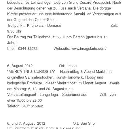
bedeutsames Leinwandgemälde von Giulio Cesare Procaccini. Nach
der Besichtigung gehen wir zu Fuss nach Vercana. Die dortige
Kirche präsentiert uns eine bedeutende Anzahl an Verzierungen aus
der Gegend des Comer Sees.
Treffpunkt: Kirchplatz - Domaso Zeit:
9.30 Uhr
Der Beitrag zur Teilnahme ist 5,- € pro Person (gratis bis 15
Jahre).
Info: 0344 82572 Webseite: www.imagolario.com/
6. August 2012 Ort: Lenno
"MERCATINI & CURIOSITÁ" Nachmittag & Abend-Markt mit
originellen Sammlerstücken, Kunst-Handwerk, Hobby und
biologische Produkte , dieser Markt findet im Monat August jeweils
am Montag: 6, 13. und 20. August statt.
Veranstaltungsort : Lungo lago – Seepromenade Zeit: von
etwa 15,00 bis 23,00
Telefon: 340/1615842
6. und 7. August 2012 Ort: San Siro
VOLKSFEST: EVENTI ESTIVI A SAN SIRO