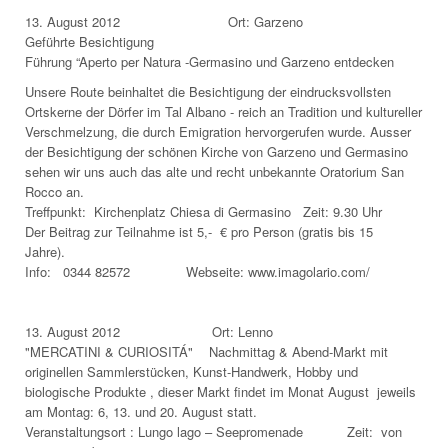
13. August 2012 Ort: Garzeno
Geführte Besichtigung
Führung “Aperto per Natura -Germasino und Garzeno entdecken
Unsere Route beinhaltet die Besichtigung der eindrucksvollsten
Ortskerne der Dörfer im Tal Albano - reich an Tradition und kultureller
Verschmelzung, die durch Emigration hervorgerufen wurde. Ausser
der Besichtigung der schönen Kirche von Garzeno und Germasino
sehen wir uns auch das alte und recht unbekannte Oratorium San
Rocco an.
Treffpunkt: Kirchenplatz Chiesa di Germasino Zeit: 9.30 Uhr
Der Beitrag zur Teilnahme ist 5,- € pro Person (gratis bis 15
Jahre).
Info: 0344 82572 Webseite: www.imagolario.com/
13. August 2012 Ort: Lenno
"MERCATINI & CURIOSITÁ" Nachmittag & Abend-Markt mit
originellen Sammlerstücken, Kunst-Handwerk, Hobby und
biologische Produkte , dieser Markt findet im Monat August jeweils
am Montag: 6, 13. und 20. August statt.
Veranstaltungsort : Lungo lago – Seepromenade Zeit: von