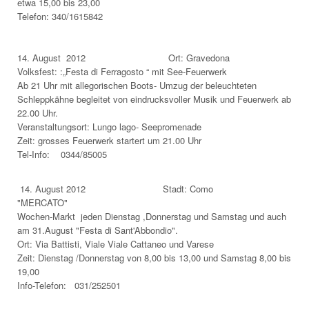
etwa 15,00 bis 23,00
Telefon: 340/1615842
14. August 2012 Ort: Gravedona
Volksfest: :„Festa di Ferragosto “ mit See-Feuerwerk
Ab 21 Uhr mit allegorischen Boots- Umzug der beleuchteten
Schleppkähne begleitet von eindrucksvoller Musik und Feuerwerk ab
22.00 Uhr.
Veranstaltungsort: Lungo lago- Seepromenade
Zeit: grosses Feuerwerk startert um 21.00 Uhr
Tel-Info:
0344/85005
14. August 2012 Stadt: Como
"MERCATO"
Wochen-Markt jeden Dienstag ,Donnerstag und Samstag und auch
am 31.August "Festa di Sant'Abbondio".
Ort: Via Battisti, Viale Viale Cattaneo und Varese
Zeit: Dienstag /Donnerstag von 8,00 bis 13,00 und Samstag 8,00 bis
19,00
Info-Telefon: 031/252501