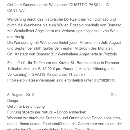
Geführte Wanderung mit Weinprobe "QUATTRO PASSI.....IN
CANTINA"
Wanderung durch das historische Dorf-Zentrum von Domaso und
durch die Weinberge bis zum Weiler Pozzolo oberhalb von Domaso
zur Weinkellerei Angelinetta mit Verkostungsmöglichkeit von Wein
und Honig.
Die Wanderung mit Weinprobe findet jeden Mittwoch im Juli, August
und September statt (außer dem ersten Mittwoch des Monats).
Ort: Altstadt von Domaso zur Weinkellerei Angelinetta in Pozzolo
Zeit: 17.00 Uhr Treffen vor der Kirche St. Bartholomäus in Domaso
Teilnahmekosten: €: 12,00 € pro Person (inklusive Führung und
Verkostung) – GRATIS Kinder unter 14 Jahren
Info-Telefon: Reservierungen sind erforderlich unter 347/5828115
8. August 2012 Ort:
Dongo
Geführte Besichtigung
Führung “Aperto per Natura – Dongo entdecken
Während wir durch die Strassen und Ortsteile von Dongo spazieren,
erzählt Ihnen unsere Touristenführerin die Geschichte von einem der
wichtigsten Orte am nördlichen Teil des Comer Sees –