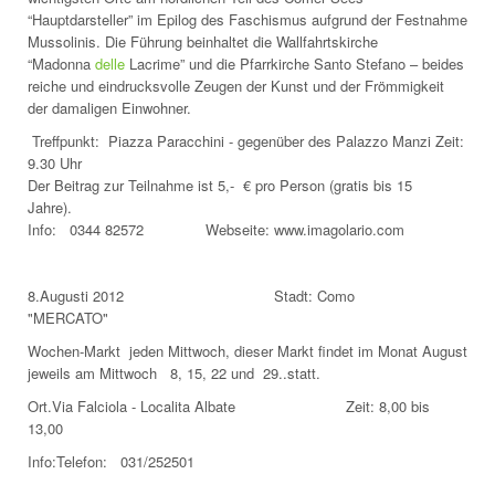
“Hauptdarsteller” im Epilog des Faschismus aufgrund der Festnahme
Mussolinis. Die Führung beinhaltet die Wallfahrtskirche
“Madonna
delle
Lacrime” und die Pfarrkirche Santo Stefano – beides
reiche und eindrucksvolle Zeugen der Kunst und der Frömmigkeit
der damaligen Einwohner.
Treffpunkt: Piazza Paracchini - gegenüber des Palazzo Manzi Zeit:
9.30 Uhr
Der Beitrag zur Teilnahme ist 5,- € pro Person (gratis bis 15
Jahre).
Info: 0344 82572 Webseite: www.imagolario.com
8.Augusti 2012 Stadt: Como
"MERCATO"
Wochen-Markt jeden Mittwoch, dieser Markt findet im Monat August
jeweils am Mittwoch 8, 15, 22 und 29..statt.
Ort.Via Falciola - Localita Albate Zeit: 8,00 bis
13,00
Info:Telefon: 031/252501