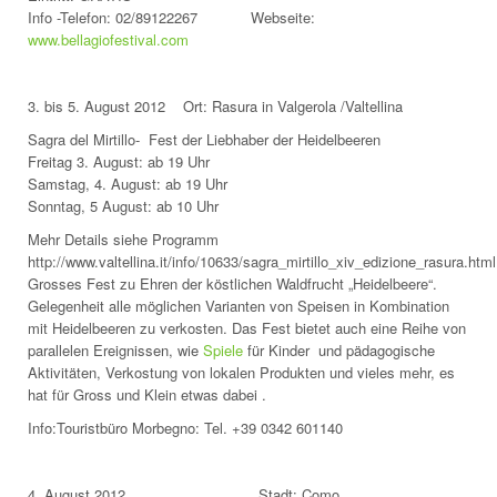
Info -Telefon: 02/89122267 Webseite:
www.bellagiofestival.com
3. bis 5. August 2012 Ort: Rasura in Valgerola /Valtellina
Sagra del Mirtillo- Fest der Liebhaber der Heidelbeeren
Freitag 3. August: ab 19 Uhr
Samstag, 4. August: ab 19 Uhr
Sonntag, 5 August: ab 10 Uhr
Mehr Details siehe Programm
http://www.valtellina.it/info/10633/sagra_mirtillo_xiv_edizione_rasura.html
Grosses Fest zu Ehren der köstlichen Waldfrucht „Heidelbeere“.
Gelegenheit alle möglichen Varianten von Speisen in Kombination
mit Heidelbeeren zu verkosten. Das Fest bietet auch eine Reihe von
parallelen Ereignissen, wie
Spiele
für Kinder und pädagogische
Aktivitäten, Verkostung von lokalen Produkten und vieles mehr, es
hat für Gross und Klein etwas dabei .
Info:Touristbüro Morbegno: Tel. +39 0342 601140
4. August 2012 Stadt: Como