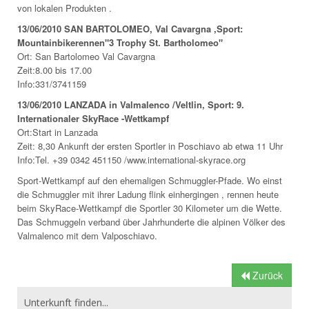
von lokalen Produkten .
13/06/2010 SAN BARTOLOMEO, Val Cavargna ,Sport:
Mountainbikerennen"3 Trophy St. Bartholomeo"
Ort: San Bartolomeo Val Cavargna
Zeit:8.00 bis 17.00
Info:331/3741159
13/06/2010 LANZADA in Valmalenco /Veltlin, Sport: 9.
Internationaler SkyRace -Wettkampf
Ort:Start in Lanzada
Zeit: 8,30 Ankunft der ersten Sportler in Poschiavo ab etwa 11 Uhr
Info:Tel. +39 0342 451150 /www.international-skyrace.org
Sport-Wettkampf auf den ehemaligen Schmuggler-Pfade. Wo einst
die Schmuggler mit ihrer Ladung flink einhergingen , rennen heute
beim SkyRace-Wettkampf die Sportler 30 Kilometer um die Wette.
Das Schmuggeln verband über Jahrhunderte die alpinen Völker des
Valmalenco mit dem Valposchiavo.
Zurück
Unterkunft finden...