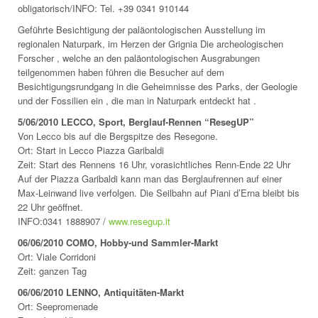
obligatorisch/INFO: Tel. +39 0341 910144
Geführte Besichtigung der paläontologischen Ausstellung im
regionalen Naturpark, im Herzen der Grignia Die archeologischen
Forscher , welche an den paläontologischen Ausgrabungen
teilgenommen haben führen die Besucher auf dem
Besichtigungsrundgang in die Geheimnisse des Parks, der Geologie
und der Fossilien ein , die man in Naturpark entdeckt hat .
5/06/2010 LECCO, Sport, Berglauf-Rennen “ResegUP”
Von Lecco bis auf die Bergspitze des Resegone.
Ort: Start in Lecco Piazza Garibaldi
Zeit: Start des Rennens 16 Uhr, vorasichtliches Renn-Ende 22 Uhr
Auf der Piazza Garibaldi kann man das Berglaufrennen auf einer
Max-Leinwand live verfolgen. Die Seilbahn auf Piani d’Erna bleibt bis
22 Uhr geöffnet.
INFO:0341 1888907 /
www.resegup.it
06/06/2010 COMO, Hobby-und Sammler-Markt
Ort: Viale Corridoni
Zeit: ganzen Tag
06/06/2010 LENNO, Antiquitäten-Markt
Ort: Seepromenade