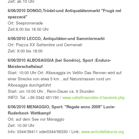
Zeit: ab 10 Uhr
6/06/2010 DONGO,Trödel-und Antiquatätenmarkt "Frugà nel
spazzacà"
Ort: Seepromenade
Zeit:8.00 bis 18.00 Uhr
6/06/2010 LECCO, Antiquitäten-und Sammlermarkt
Ort: Piazza XX Settembre und Cermenati
Zeit: 9:00 bis 18:00
6/06/2010 ALBOSAGGIA (bei Sondrio), Sport :Enduro-
Meisterschaftslauf
Start: 10:00 Uhr Ort: Albosaggia im Veltlin Das Rennen wird auf
einer Strecke von etwa 5 km , auf Naturstrassen rund um
Albosaggia durchgeführt
Start: um 10:00 Uhr , Renn-Dauer ca. 6 Stunden
INFO: Tel. +39 0342 451150 /
www.valtellinaorobie.it/laseiore.php
6/06/2010 MENAGGIO, Sport: "Regate anno 2009" Lucie-
Ruderboot- Wettkampf
Ort: auf dem See vor Menaggio
Zeit: 10.00 Uhr
Info: 0344/36411 oder0344/56330 / Link:
www.amicidellalucia.org