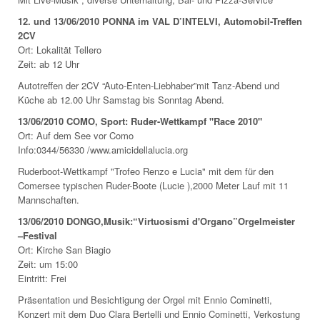
12. und 13/06/2010 PONNA im VAL D’INTELVI, Automobil-Treffen
2CV
Ort: Lokalität Tellero
Zeit: ab 12 Uhr
Autotreffen der 2CV “Auto-Enten-Liebhaber”mit Tanz-Abend und
Küche ab 12.00 Uhr Samstag bis Sonntag Abend.
13/06/2010 COMO, Sport: Ruder-Wettkampf "Race 2010"
Ort: Auf dem See vor Como
Info:0344/56330 /www.amicidellalucia.org
Ruderboot-Wettkampf "Trofeo Renzo e Lucia" mit dem für den
Comersee typischen Ruder-Boote (Lucie ),2000 Meter Lauf mit 11
Mannschaften.
13/06/2010 DONGO,Musik:“Virtuosismi d'Organo”Orgelmeister
–Festival
Ort: Kirche San Biagio
Zeit: um 15:00
Eintritt: Frei
Präsentation und Besichtigung der Orgel mit Ennio Cominetti,
Konzert mit dem Duo Clara Bertelli und Ennio Cominetti, Verkostung