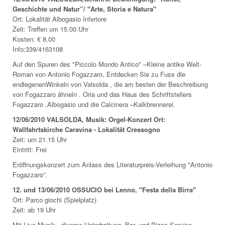
Geschichte und Natur”/ "Arte, Storia e Natura"
Ort: Lokalität Albogasio Inferiore
Zeit: Treffen um 15.00 Uhr
Kosten: € 8,00
Info:339/4163108
Auf den Spuren des "Piccolo Mondo Antico" –Kleine antike Welt-
Roman von Antonio Fogazzaro, Entdecken Sie zu Fuss die
endlegenenWinkeln von Valsolda , die am besten der Beschreibung
von Fogazzaro ähneln . Oria und das Haus des Schriftstellers
Fogazzaro ,Albogasio und die Calcinera –Kalkbrennerei.
12/06/2010 VALSOLDA, Musik: Orgel-Konzert Ort:
Wallfahrtskirche Caravina - Lokalität Cressogno
Zeit: um 21.15 Uhr
Eintritt: Frei
Eröffnungskonzert zum Anlass des Literaturpreis-Verleihung "Antonio
Fogazzaro”.
12. und 13/06/2010 OSSUCIO bei Lenno, "Festa della Birra"
Ort: Parco giochi (Spielplatz)
Zeit: ab 19 Uhr
Mit Live-Musik , diverse Unterhaltung, Bar- und Pizza-Service