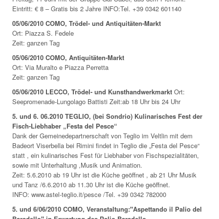
Eintritt: € 8 – Gratis bis 2 Jahre INFO:Tel. +39 0342 601140
0
5/06/2010 COMO, Trödel- und Antiquitäten-Markt
Ort: Piazza S. Fedele
Zeit: ganzen Tag
05/06/2010 COMO, Antiquitäten-Markt
Ort: Via Muralto e Piazza Perretta
Zeit: ganzen Tag
05/06/2010 LECCO, Trödel- und Kunsthandwerkmarkt
Ort:
Seepromenade-Lungolago Battisti Zeit:ab 18 Uhr bis 24 Uhr
5. und 6. 06.2010 TEGLIO, (bei Sondrio) Kulinarisches Fest der
Fisch-Liebhaber „Festa del Pesce“
Dank der Gemeinedepartnerschaft von Teglio im Veltlin mit dem
Badeort Viserbella bei Rimini findet in Teglio die „Festa del Pesce“
statt , ein kulinarisches Fest für Liebhaber von Fischspezialitäten,
sowie mit Unterhaltung ,Musik und Animation.
Zeit: 5.6.2010 ab 19 Uhr ist die Küche geöffnet , ab 21 Uhr Musik
und Tanz /6.6.2010 ab 11.30 Uhr ist die Küche geöffnet.
INFO: www.astel-teglio.it/pesce /Tel. +39 0342 782000
5. und 6/06/2010 COMO, Veranstaltung:"Aspettando il Palio del
Baradello"-in Erwartung des Palio Baradello