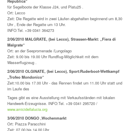
Republica“
für Segelboote der Klasse J24, und Platu25 .
Ort: Lecco
Zeit: Die Regatte wird in zwei Läufen abgehalten beginnend um 8,30
Uhr , Ende der Regatte um 13 Uhr.
INFO:Tel. +39 0341 364273
2/06/2010 MALGRATE, (bei Lecco), Strassen-Markt: „Fiera di
Malgrate“
Ort: an der Seepromenade /Lungolago
Zeit: 9.00 bis 19.00 Uhr Rundflug-Möglichkeit mit dem
Wasserflugzeug .
2/06/2010 OLGINATE, (bei Lecco), Sport:Ruderboot-Wettkampf
„Trofeo Mondonico“
Zeit:10.00 bis 17.00 Uhr - das Rennen findet um 11.00 Uhr statt und
im Laufe des
Tages gibt es eine Ausstellung mit Verkaufsständen mit lokalen
Handwerk-Erzeugnisse. INFO:Tel. +39 0341 295720 /
www.amicidellalucia.org
3/06/2010 DONGO ,Wochenmarkt
Ort: Piazza Paracchini
Zeit: 07.00 bis 14.00 Uhr