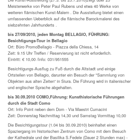
Meisterwerke von Peter Paul Rubens und etwa 40 Werke von
weiteren flämischen Kunst-Malern . Die Ausstellung bietet einen
umfassenden Ueberblick auf die flämische Barockmalerei des
siebzehnten Jahrhunderts .
bis 27/09/2010, jeden Montag
BELLAGIO, FÜHRUNG:
Besichtigungs-Tour in Bellagio
Ort: Büro PromoBellagio - Piazza della Chiesa, 14
Zeit: 9.15 Uhr Treffen / Reservierung ist nicht erforderlich.
Eintritt: € 10,00 /Info: 031/951555
Besichtigungs-Ausflug zu Fuß durch die Altstadt und einige
Ortsteilen von Bellagio, darunter ein Besuch der "Sammlung von
Objekten aus alten Zeiten“ in Siura. Die Führung wird in italienischer
und englischer Sprache abgehalten.
bis 30.09.2010
COMO,Führung: Kunsthistorische Führungen
durch die Stadt Como
Ort: Info Point neben dem Dom - Via Maestri Cumacini
Zeit: Donnerstag Nachmittag 14,30 und Samstag Vormittag 10,00
Die Besichtigungstour (1.04 bis 30.09.2010) beinhaltet einen
Spaziergang im historischen Zentrum von Como mit dem Besuch
der Kathedrale und der Basilika S.Fedele (Dauer 2 Stunden max) -