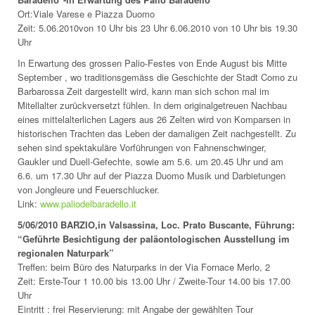
Ort:Viale Varese e Piazza Duomo
Zeit: 5.06.2010von 10 Uhr bis 23 Uhr 6.06.2010 von 10 Uhr bis 19.30
Uhr
In Erwartung des grossen Palio-Festes von Ende August bis Mitte
September , wo traditionsgemäss die Geschichte der Stadt Como zu
Barbarossa Zeit dargestellt wird, kann man sich schon mal im
Mitellalter zurückversetzt fühlen. In dem originalgetreuen Nachbau
eines mittelalterlichen Lagers aus 26 Zelten wird von Komparsen in
historischen Trachten das Leben der damaligen Zeit nachgestellt. Zu
sehen sind spektakuläre Vorführungen von Fahnenschwinger,
Gaukler und Duell-Gefechte, sowie am 5.6. um 20.45 Uhr und am
6.6. um 17.30 Uhr auf der Piazza Duomo Musik und Darbietungen
von Jongleure und Feuerschlucker.
Link:
www.paliodelbaradello.it
5/06/2010 BARZIO,in Valsassina, Loc. Prato Buscante, Führung:
“Geführte Besichtigung der paläontologischen Ausstellung im
regionalen Naturpark”
Treffen: beim Büro des Naturparks in der Via Fornace Merlo, 2
Zeit: Erste-Tour 1 10.00 bis 13.00 Uhr / Zweite-Tour 14.00 bis 17.00
Uhr
Eintritt : frei Reservierung: mit Angabe der gewählten Tour