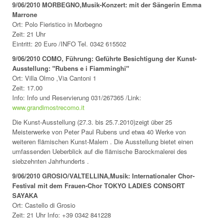
9/06/2010 MORBEGNO,Musik-Konzert: mit der Sängerin Emma
Marrone
Ort: Polo Fieristico in Morbegno
Zeit: 21 Uhr
Eintritt: 20 Euro /INFO Tel. 0342 615502
9/06/2010 COMO, Führung: Geführte Besichtigung der Kunst-
Ausstellung: "Rubens e i Fiamminghi"
Ort: Villa Olmo ,Via Cantoni 1
Zeit: 17.00
Info: Info und Reservierung 031/267365 /Link:
www.grandimostrecomo.it
Die Kunst-Ausstellung (27.3. bis 25.7.2010)zeigt über 25
Meisterwerke von Peter Paul Rubens und etwa 40 Werke von
weiteren flämischen Kunst-Malern . Die Ausstellung bietet einen
umfassenden Ueberblick auf die flämische Barockmalerei des
siebzehnten Jahrhunderts .
9/06/2010 GROSIO/VALTELLINA,Musik: Internationaler Chor-
Festival mit dem Frauen-Chor TOKYO LADIES CONSORT
SAYAKA
Ort: Castello di Grosio
Zeit: 21 Uhr Info: +39 0342 841228