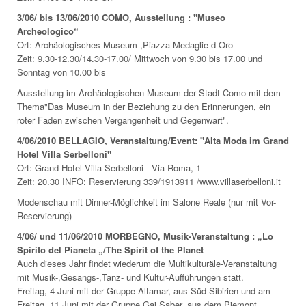
3/06/ bis 13/06/2010 COMO, Ausstellung : "Museo
Archeologico“
Ort: Archäologisches Museum ,Piazza Medaglie d Oro
Zeit: 9.30-12.30/14.30-17.00/ Mittwoch von 9.30 bis 17.00 und
Sonntag von 10.00 bis
Ausstellung im Archäologischen Museum der Stadt Como mit dem
Thema"Das Museum in der Beziehung zu den Erinnerungen, ein
roter Faden zwischen Vergangenheit und Gegenwart".
4/06/2010 BELLAGIO, Veranstaltung/Event: "Alta Moda im Grand
Hotel Villa Serbelloni"
Ort: Grand Hotel Villa Serbelloni - Via Roma, 1
Zeit: 20.30 INFO: Reservierung 339/1913911 /www.villaserbelloni.it
Modenschau mit Dinner-Möglichkeit im Salone Reale (nur mit Vor-
Reservierung)
4/06/ und 11/06/2010 MORBEGNO, Musik-Veranstaltung : „Lo
Spirito del Pianeta „/The Spirit of the Planet
Auch dieses Jahr findet wiederum die Multikulturäle-Veranstaltung
mit Musik-,Gesangs-,Tanz- und Kultur-Aufführungen statt.
Freitag, 4 Juni mit der Gruppe Altamar, aus Süd-Sibirien und am
Freitag, 11 Juni mit der Gruppe Gai Saber, aus dem Piemont.