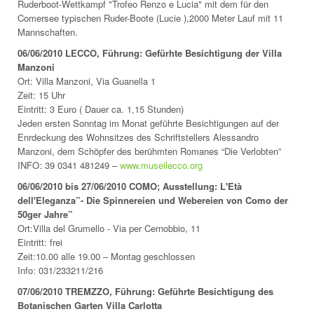
Ruderboot-Wettkampf "Trofeo Renzo e Lucia" mit dem für den
Comersee typischen Ruder-Boote (Lucie ),2000 Meter Lauf mit 11
Mannschaften.
06/06/2010 LECCO, Führung: Gefürhte Besichtigung der Villa
Manzoni
Ort: Villa Manzoni, Via Guanella 1
Zeit: 15 Uhr
Eintritt: 3 Euro ( Dauer ca. 1,15 Stunden)
Jeden ersten Sonntag im Monat geführte Besichtigungen auf der
Enrdeckung des Wohnsitzes des Schriftstellers Alessandro
Manzoni, dem Schöpfer des berühmten Romanes “Die Verlobten”
INFO: 39 0341 481249 –
www.museilecco.org
06/06/2010 bis 27/06/2010 COMO; Ausstellung: L'Età
dell'Eleganza”- Die Spinnereien und Webereien von Como der
50ger Jahre”
Ort:Villa del Grumello - Via per Cernobbio, 11
Eintritt: frei
Zeit:10.00 alle 19.00 – Montag geschlossen
Info: 031/233211/216
07/06/2010 TREMZZO, Führung: Geführte Besichtigung des
Botanischen Garten Villa Carlotta