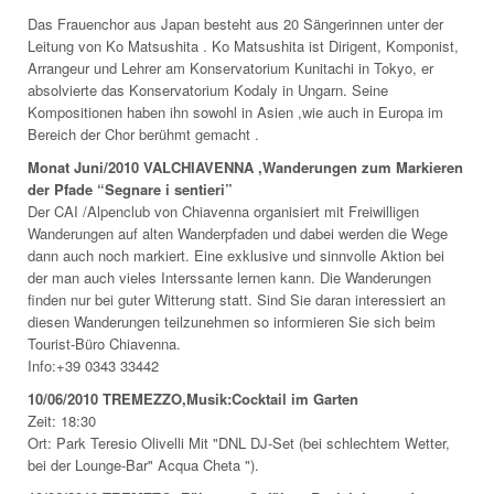
Das Frauenchor aus Japan besteht aus 20 Sängerinnen unter der
Leitung von Ko Matsushita . Ko Matsushita ist Dirigent, Komponist,
Arrangeur und Lehrer am Konservatorium Kunitachi in Tokyo, er
absolvierte das Konservatorium Kodaly in Ungarn. Seine
Kompositionen haben ihn sowohl in Asien ,wie auch in Europa im
Bereich der Chor berühmt gemacht .
Monat Juni/2010 VALCHIAVENNA ,Wanderungen zum Markieren
der Pfade “Segnare i sentieri”
Der CAI /Alpenclub von Chiavenna organisiert mit Freiwilligen
Wanderungen auf alten Wanderpfaden und dabei werden die Wege
dann auch noch markiert. Eine exklusive und sinnvolle Aktion bei
der man auch vieles Interssante lernen kann. Die Wanderungen
finden nur bei guter Witterung statt. Sind Sie daran interessiert an
diesen Wanderungen teilzunehmen so informieren Sie sich beim
Tourist-Büro Chiavenna.
Info:+39 0343 33442
1
0/06/2010 TREMEZZO,Musik:Cocktail im Garten
Zeit: 18:30
Ort: Park Teresio Olivelli Mit "DNL DJ-Set (bei schlechtem Wetter,
bei der Lounge-Bar" Acqua Cheta ").