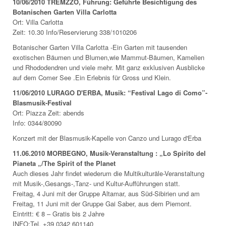
10/06/2010 TREMZZO, Führung: Geführte Besichtigung des
Botanischen Garten Villa Carlotta
Ort: Villa Carlotta
Zeit: 10.30 Info/Reservierung 338/1010206
Botanischer Garten Villa Carlotta -Ein Garten mit tausenden
exotischen Bäumen und Blumen,wie Mammut-Bäumen, Kamelien
und Rhododendren und viele mehr. Mit ganz exklusiven Ausblicke
auf dem Comer See .Ein Erlebnis für Gross und Klein.
11/06/2010 LURAGO D'ERBA, Musik: “Festival Lago di Como”-
Blasmusik-Festival
Ort: Piazza Zeit: abends
Info: 0344/80090
Konzert mit der Blasmusik-Kapelle von Canzo und Lurago d'Erba
11.06.2010 MORBEGNO, Musik-Veranstaltung : „Lo Spirito del
Pianeta „/The Spirit of the Planet
Auch dieses Jahr findet wiederum die Multikulturäle-Veranstaltung
mit Musik-,Gesangs-,Tanz- und Kultur-Aufführungen statt.
Freitag, 4 Juni mit der Gruppe Altamar, aus Süd-Sibirien und am
Freitag, 11 Juni mit der Gruppe Gai Saber, aus dem Piemont.
Eintritt: € 8 – Gratis bis 2 Jahre
INFO:Tel. +39 0342 601140