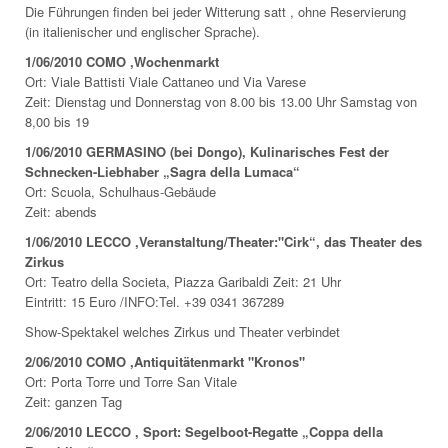
Die Führungen finden bei jeder Witterung satt , ohne Reservierung
(in italienischer und englischer Sprache).
1/06/2010 COMO ,Wochenmarkt
Ort: Viale Battisti Viale Cattaneo und Via Varese
Zeit: Dienstag und Donnerstag von 8.00 bis 13.00 Uhr Samstag von
8,00 bis 19
1/06/2010 GERMASINO (bei Dongo), Kulinarisches Fest der
Schnecken-Liebhaber „Sagra della Lumaca“
Ort: Scuola, Schulhaus-Gebäude
Zeit: abends
1
/06/2010 LECCO ,Veranstaltung/Theater:"Cirk“, das Theater des
Zirkus
Ort: Teatro della Societa, Piazza Garibaldi Zeit: 21 Uhr
Eintritt: 15 Euro /INFO:Tel. +39 0341 367289
Show-Spektakel welches Zirkus und Theater verbindet
2/06/2010 COMO ,Antiquitätenmarkt "Kronos"
Ort: Porta Torre und Torre San Vitale
Zeit: ganzen Tag
2/06/2010 LECCO , Sport: Segelboot-Regatte „Coppa della