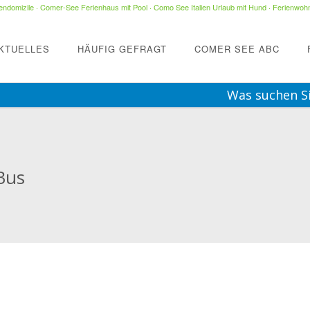
ndomizile
·
Comer-See Ferienhaus mit Pool
·
Como See Italien Urlaub mit Hund
·
Ferienwohn
KTUELLES
HÄUFIG GEFRAGT
COMER SEE ABC
Was suchen S
Bus