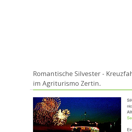
Romantische Silvester - Kreuzf
im Agriturismo Zertin.
Si
ni
Al
S
Ei