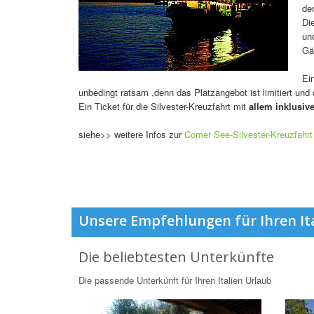
de
Di
un
Gä
Ei
unbedingt ratsam ,denn das Platzangebot ist limitiert und 
Ein Ticket für die Silvester-Kreuzfahrt mit
allem inklusiv
siehe>> weitere Infos zur
Comer See-Silvester-Kreuzfahr
Unsere Empfehlungen für Ihren It
Die beliebtesten Unterkünfte
Die passende Unterkünft für Ihren Italien Urlaub