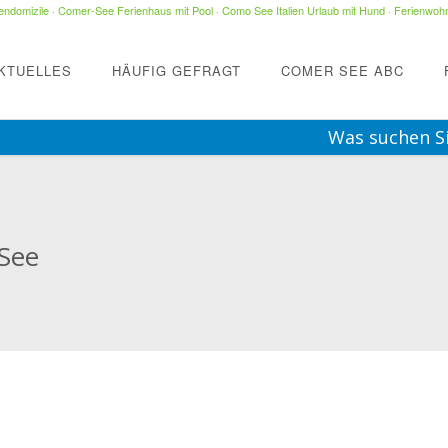
ndomizile
·
Comer-See Ferienhaus mit Pool
·
Como See Italien Urlaub mit Hund
·
Ferienwohn
KTUELLES
HÄUFIG GEFRAGT
COMER SEE ABC
Was suchen S
 See