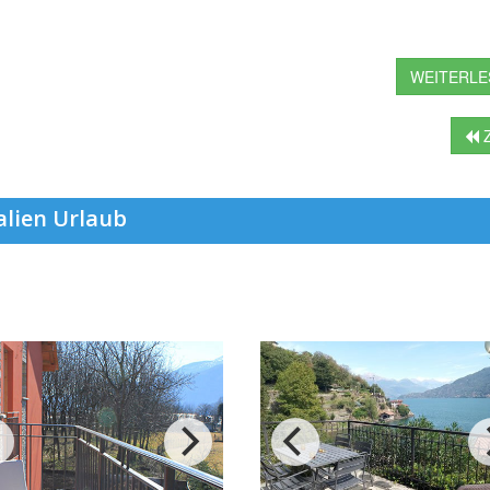
WEITERLES
Z
alien Urlaub