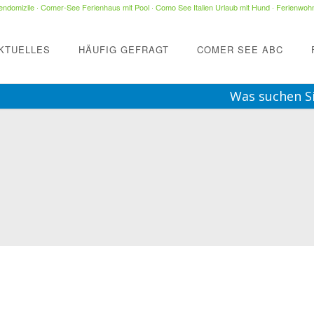
ndomizile
·
Comer-See Ferienhaus mit Pool
·
Como See Italien Urlaub mit Hund
·
Ferienwohn
KTUELLES
HÄUFIG GEFRAGT
COMER SEE ABC
Was suchen S