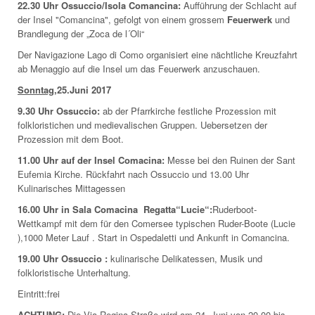
22.30 Uhr Ossuccio/Isola Comancina:
Aufführung der Schlacht auf
der Insel "Comancina", gefolgt von einem grossem
Feuerwerk
und
Brandlegung der „Zoca de l´Oli“
Der Navigazione Lago di Como organisiert eine nächtliche Kreuzfahrt
ab Menaggio auf die Insel um das Feuerwerk anzuschauen.
Sonntag
,25.Juni 2017
9.30 Uhr Ossuccio:
ab der Pfarrkirche festliche Prozession mit
folkloristichen und medievalischen Gruppen. Uebersetzen der
Prozession mit dem Boot.
11.00 Uhr auf der Insel Comacina:
Messe bei den Ruinen der Sant
Eufemia Kirche. Rückfahrt nach Ossuccio und 13.00 Uhr
Kulinarisches Mittagessen
16.00 Uhr in Sala Comacina Regatta“Lucie“:
Ruderboot-
Wettkampf mit dem für den Comersee typischen Ruder-Boote (Lucie
),1000 Meter Lauf . Start in Ospedaletti und Ankunft in Comancina.
19.00 Uhr Ossuccio :
kulinarische Delikatessen, Musik und
folkloristische Unterhaltung.
Eintritt:frei
ACHTUNG:
Die Via Regina Straße wird am 24. Juni von 20,00 bis