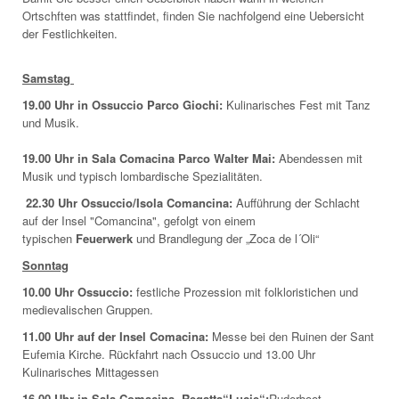
Ortschften was stattfindet, finden Sie nachfolgend eine Uebersicht
der Festlichkeiten.
Samstag
19.00 Uhr in Ossuccio Parco Giochi:
Kulinarisches Fest mit Tanz
und Musik.
19.00 Uhr in Sala Comacina Parco Walter Mai:
Abendessen mit
Musik und typisch lombardische Spezialitäten.
22.30 Uhr Ossuccio/Isola Comancina:
Aufführung der Schlacht
auf der Insel "Comancina", gefolgt von einem
typischen
Feuerwerk
und Brandlegung der „Zoca de l´Oli“
Sonntag
10.00 Uhr Ossuccio:
festliche Prozession mit folkloristichen und
medievalischen Gruppen.
11.00 Uhr auf der Insel Comacina:
Messe bei den Ruinen der Sant
Eufemia Kirche. Rückfahrt nach Ossuccio und 13.00 Uhr
Kulinarisches Mittagessen
16.00 Uhr in Sala Comacina Regatta“Lucie“:
Ruderboot-