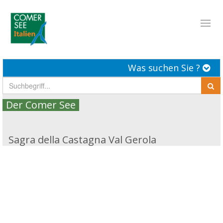
Toggl
naviga
Was suchen Sie ?
Der Comer See
Sagra della Castagna Val Gerola