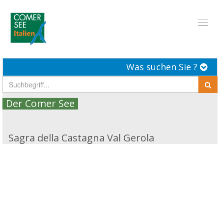
Toggl
naviga
Was suchen Sie ?
Der Comer See
Sagra della Castagna Val Gerola