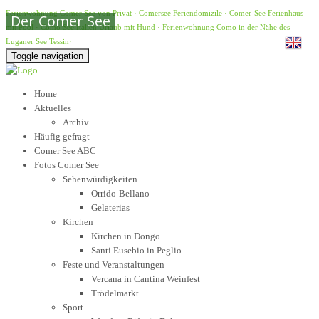
Ferienwohnung Comer See von Privat
·
Comersee Feriendomizile
·
Comer-See Ferienhaus
Der Comer See
mit Pool
·
Como See Italien Urlaub mit Hund
·
Ferienwohnung Como in der Nähe des
Luganer See Tessin
·
Toggle navigation
Home
Aktuelles
Archiv
Häufig gefragt
Comer See ABC
Fotos Comer See
Sehenwürdigkeiten
Orrido-Bellano
Gelaterias
Kirchen
Kirchen in Dongo
Santi Eusebio in Peglio
Feste und Veranstaltungen
Vercana in Cantina Weinfest
Trödelmarkt
Sport