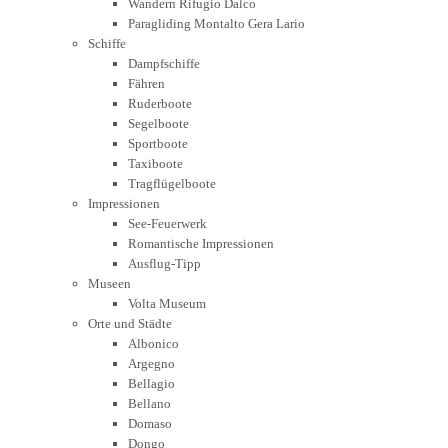
Wandern Rifugio Dalco
Paragliding Montalto Gera Lario
Schiffe
Dampfschiffe
Fähren
Ruderboote
Segelboote
Sportboote
Taxiboote
Tragflügelboote
Impressionen
See-Feuerwerk
Romantische Impressionen
Ausflug-Tipp
Museen
Volta Museum
Orte und Städte
Albonico
Argegno
Bellagio
Bellano
Domaso
Dongo