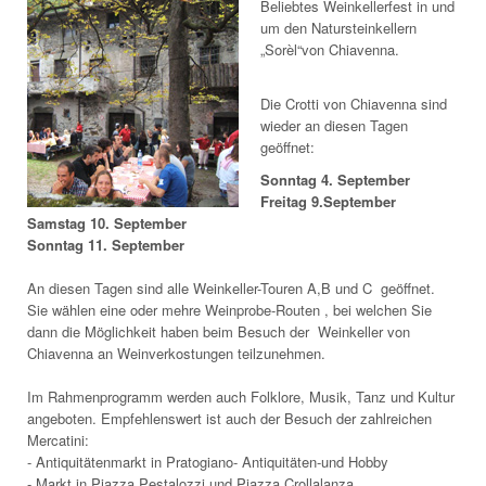
Beliebtes Weinkellerfest in und
um den Natursteinkellern
„Sorèl“von Chiavenna.
Die Crotti von Chiavenna sind
wieder an diesen Tagen
geöffnet:
Sonntag 4. September
Freitag 9.September
Samstag 10. September
Sonntag 11. September
An diesen Tagen sind alle Weinkeller-Touren A,B und C geöffnet.
Sie wählen eine oder mehre Weinprobe-Routen , bei welchen Sie
dann die Möglichkeit haben beim Besuch der Weinkeller von
Chiavenna an Weinverkostungen teilzunehmen.
Im Rahmenprogramm werden auch Folklore, Musik, Tanz und Kultur
angeboten. Empfehlenswert ist auch der Besuch der zahlreichen
Mercatini:
- Antiquitätenmarkt in Pratogiano- Antiquitäten-und Hobby
- Markt in Piazza Pestalozzi und Piazza Crollalanza