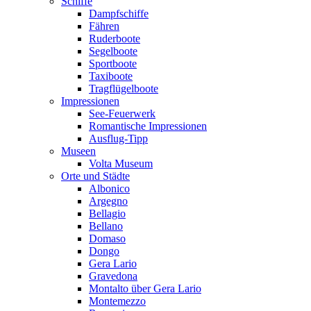
Schiffe
Dampfschiffe
Fähren
Ruderboote
Segelboote
Sportboote
Taxiboote
Tragflügelboote
Impressionen
See-Feuerwerk
Romantische Impressionen
Ausflug-Tipp
Museen
Volta Museum
Orte und Städte
Albonico
Argegno
Bellagio
Bellano
Domaso
Dongo
Gera Lario
Gravedona
Montalto über Gera Lario
Montemezzo