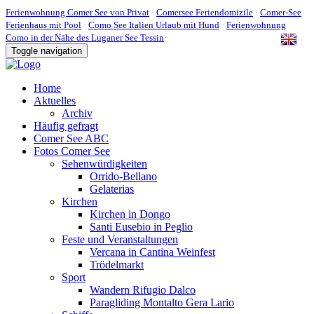
Ferienwohnung Comer See von Privat
·
Comersee Feriendomizile
·
Comer-See
Ferienhaus mit Pool
·
Como See Italien Urlaub mit Hund
·
Ferienwohnung
Como in der Nähe des Luganer See Tessin
·
Toggle navigation
Home
Aktuelles
Archiv
Häufig gefragt
Comer See ABC
Fotos Comer See
Sehenwürdigkeiten
Orrido-Bellano
Gelaterias
Kirchen
Kirchen in Dongo
Santi Eusebio in Peglio
Feste und Veranstaltungen
Vercana in Cantina Weinfest
Trödelmarkt
Sport
Wandern Rifugio Dalco
Paragliding Montalto Gera Lario