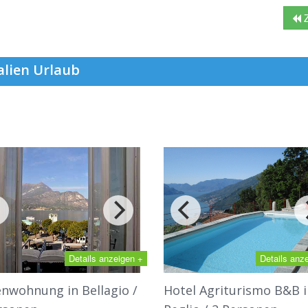
Z
alien Urlaub
Details anzeigen +
Details anz
enwohnung in Bellagio /
Hotel Agriturismo B&B i