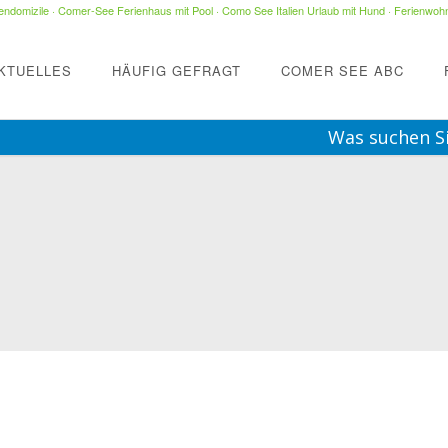
ndomizile
·
Comer-See Ferienhaus mit Pool
·
Como See Italien Urlaub mit Hund
·
Ferienwohn
KTUELLES
HÄUFIG GEFRAGT
COMER SEE ABC
Was suchen S