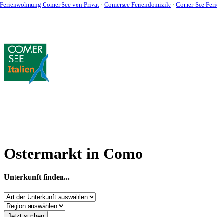
Ferienwohnung Comer See von Privat
·
Comersee Feriendomizile
·
Comer-See Feri
Toggle
Was suchen Sie ?
navigation
Geben Sie im Suchfeld den gesuchten Suchbegriff ein. Tipp: möglichs
haben, kontaktieren Sie uns einfach! (siehe: Kontakt).
Der Comer See
Ostermarkt in Como
Unterkunft finden...
Jetzt suchen