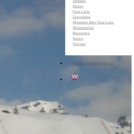
Domaso
Dongo
Gera Lario
Gravedona
Montalto über Gera Lario
Montemezzo
Rezzonico
Sorico
Vercana
FERIENWOHNUNGEN