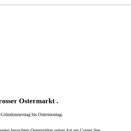
rosser Ostermarkt .
 Gründonnerstag bis Ostermontag.
 besten besuchten Ostermärkte seiner Art am Comer See.