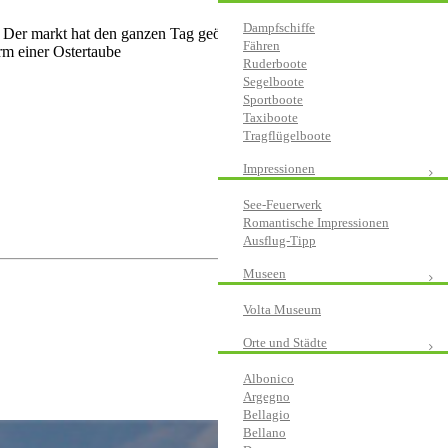
Dampfschiffe
neo. Der markt hat den ganzen Tag geöffnet (Info: 031/252501)
Fähren
rm einer Ostertaube
Ruderboote
Segelboote
Sportboote
Taxiboote
Tragflügelboote
Impressionen
See-Feuerwerk
Romantische Impressionen
Ausflug-Tipp
Museen
Volta Museum
Orte und Städte
Albonico
Argegno
Bellagio
Bellano