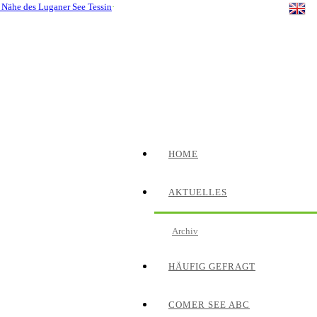
Nähe des Luganer See Tessin
·
omer See-Tourismus-Datenbank. Sollten Sie Fragen oder Anregungen
HOME
AKTUELLES
Archiv
HÄUFIG GEFRAGT
COMER SEE ABC