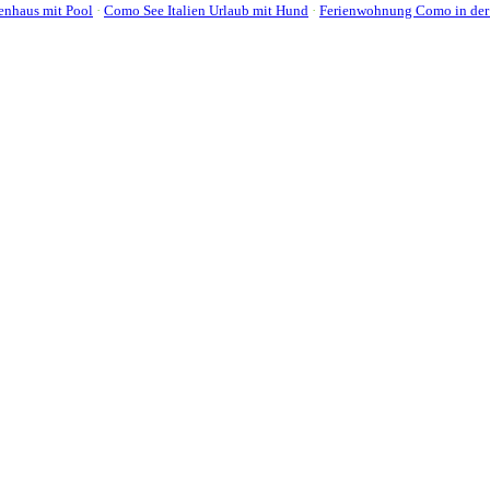
enhaus mit Pool
·
Como See Italien Urlaub mit Hund
·
Ferienwohnung Como in der 
t kurz, so erhalten Sie die meisten Resultate - direkt von unserer C