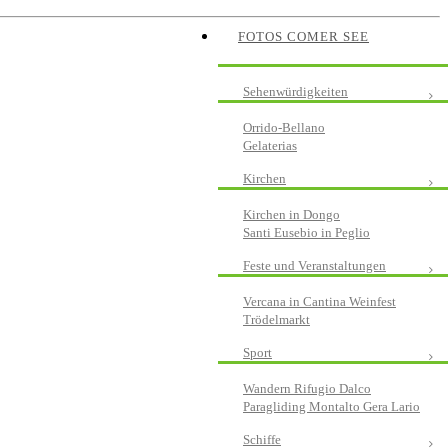
FOTOS COMER SEE
Sehenwürdigkeiten
Orrido-Bellano
Gelaterias
Kirchen
Kirchen in Dongo
Santi Eusebio in Peglio
Feste und Veranstaltungen
Vercana in Cantina Weinfest
Trödelmarkt
Sport
Wandern Rifugio Dalco
Paragliding Montalto Gera Lario
Schiffe