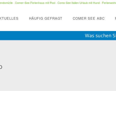
ndomizile
·
Comer-See Ferienhaus mit Pool
·
Como See Italien Urlaub mit Hund
·
Ferienwohn
KTUELLES
HÄUFIG GEFRAGT
COMER SEE ABC
Was suchen S
o