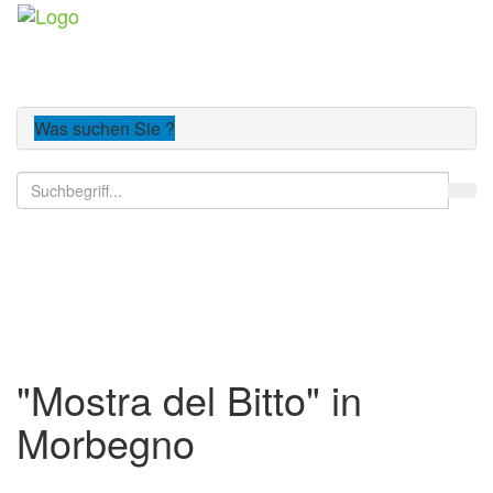
Toggle
navigatio
Was suchen Sie ?
Der Comer See
"Mostra del Bitto" in
Morbegno