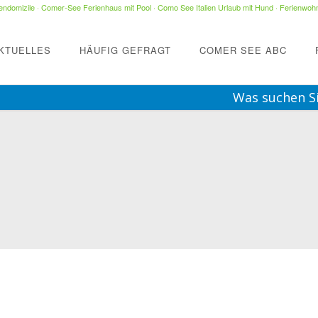
ndomizile
·
Comer-See Ferienhaus mit Pool
·
Como See Italien Urlaub mit Hund
·
Ferienwohn
KTUELLES
HÄUFIG GEFRAGT
COMER SEE ABC
Was suchen S