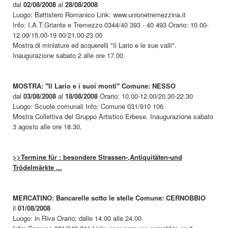
dal
02/08/2008
al
28/08/2008
Luogo: Battistero Romanico Link: www.unionetremezzina.it
Info: I.A.T.Griante e Tremezzo 0344/40 393 - 40 493 Orario: 10.00-
12.00/15.00-19.00/21.00-23.00
Mostra di miniature ed acquerelli "Il Lario e le sue valli".
Inaugurazione sabato 2 alle ore 17.00.
MOSTRA: "Il Lario e i suoi monti" Comune: NESSO
dal
03/08/2008
al
18/08/2008
Orario: 10.00-12.00/20.30-22.30
Luogo: Scuole comunali Info: Comune 031/910 106
Mostra Collettiva del Gruppo Artistico Erbese. Inaugurazione sabato
3 agosto alle ore 18.30.
>>Termine für : besondere Strassen-,Antiquitäten-und
Trödelmärkte ...
MERCATINO: Bancarelle sotto le stelle Comune: CERNOBBIO
il
01/08/2008
Luogo: in Riva Orario: dalle 14.00 alle 24.00