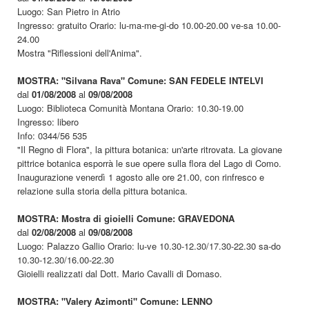
Luogo: San Pietro in Atrio
Ingresso: gratuito Orario: lu-ma-me-gi-do 10.00-20.00 ve-sa 10.00-
24.00
Mostra "Riflessioni dell'Anima".
MOSTRA: "Silvana Rava" Comune: SAN FEDELE INTELVI
dal
01/08/2008
al
09/08/2008
Luogo: Biblioteca Comunità Montana Orario: 10.30-19.00
Ingresso: libero
Info: 0344/56 535
"Il Regno di Flora", la pittura botanica: un'arte ritrovata. La giovane
pittrice botanica esporrà le sue opere sulla flora del Lago di Como.
Inaugurazione venerdì 1 agosto alle ore 21.00, con rinfresco e
relazione sulla storia della pittura botanica.
MOSTRA: Mostra di gioielli Comune: GRAVEDONA
dal
02/08/2008
al
09/08/2008
Luogo: Palazzo Gallio Orario: lu-ve 10.30-12.30/17.30-22.30 sa-do
10.30-12.30/16.00-22.30
Gioielli realizzati dal Dott. Mario Cavalli di Domaso.
MOSTRA: "Valery Azimonti" Comune: LENNO