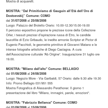
Mostra di acquarelli.
MOSTRA: “Dal Primitivismo di Gauguin all’Età dell’Oro di
Dostoevskij” Comune: COMO
dal
31/07/2008
al
25/08/2008
Luogo: Palazzo del Broletto Orario: 10.00-12.30/15.00-19.00
Il percorso espositivo propone le preziose icone della Collezione
Orler, i tessuti preziosi d’ispirazione russa di Etro, le candide
leucofilie di Ezio Gribaudo, le inedite armonie Scriptor et Pictor di
Eugenio Pacchioli, le geometrie primitive di Giovanni Matano e le
intense fotografie artistiche di Diego Castagna. A cura
dell’Associazione culturale “Ab Origine”. Inaugurazione 31 luglio ore
19.00.
MOSTRA: "Milano dall'alto" Comune: BELLAGIO
dal
01/08/2008
al
24/08/2008
Luogo: Negozio More - Via Garibaldi, 57 Orario: dalle 9.30 alle 19.30
Info: Promo Bellagio 031/951 555
Mostra Fotografica di Alessandro Perathoner. Il giorno 1
presentazione del libro "Milano, immagini, parole, emozioni".
MOSTRA: "Fabrizzio Bellanca" Comune: COMO
dal
01/08/2008
al
15/08/2008