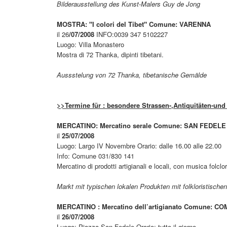
Bilderausstellung des Kunst-Malers Guy de Jong
MOSTRA: "I colori del Tibet" Comune: VARENNA
il 26
/07/2008
INFO:0039 347 5102227
Luogo: Villa Monastero
Mostra di 72 Thanka, dipinti tibetani.
Aussstelung von 72 Thanka, tibetanische Gemälde
>>Termine für : besondere Strassen-,Antiquitäten-und 
MERCATINO: Mercatino serale Comune: SAN FEDELE
il
25/07/2008
Luogo: Largo IV Novembre Orario: dalle 16.00 alle 22.00
Info: Comune 031/830 141
Mercatino di prodotti artigianali e locali, con musica folclor
Markt mit typischen lokalen Produkten mit folkloristisch
MERCATINO : Mercatino dell’artigianato Comune: C
il
26/07/2008
Luogo: Piazza San Fedele Orario: tutto il giorno