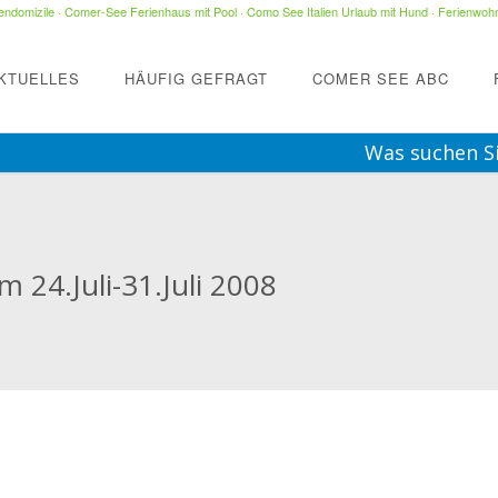
ndomizile
·
Comer-See Ferienhaus mit Pool
·
Como See Italien Urlaub mit Hund
·
Ferienwohn
KTUELLES
HÄUFIG GEFRAGT
COMER SEE ABC
Was suchen S
 24.Juli-31.Juli 2008