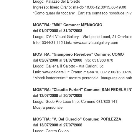
Luogo: Palazzo del Broletto
Ingresso: libero Orario: ma-do 10.00-12.30/15.00-19.00
"Como quasi da toccare". L’artista comasco riproduce in ver
MOSTRA: "Miti" Comune: MENAGGIO
dal
01/07/2008
al
31/07/2008
Luogo: D'Art Visual Gallery - Via Leone Leoni, 21 Orario:
Info: 0344/31 112 Link: www.dartvisualgallery.com
MOSTRA: "Giampiero Reverberi" Comune: COMO
dal
05/07/2008
al
31/07/2008
Info: 031/303 670
Luogo: Galleria Il Salotto - Via Carloni, 5c
Link: www.caldarelli.it Orario: ma-sa 10.00-12.00/16.00-19
"Mondi lontanissimi" mostra personale. Inaugurazione saba
MOSTRA: "Claudio Furieri" Comune: SAN FEDELE IN
dal
12/07/2008
al
20/07/2008
Luogo: Sede Pro Loco Info: Comune 031/830 141
Mostra personale.
MOSTRA: "V. Del Guercio" Comune: PORLEZZA
dal
13/07/2008
al
27/07/2008
Luogo: Centro Civico