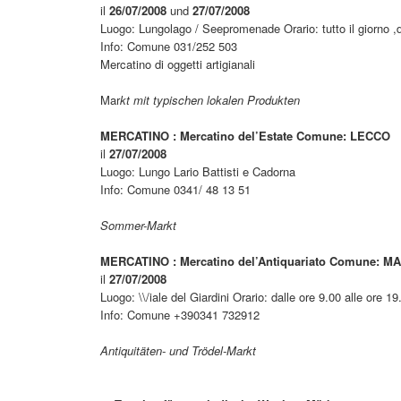
il
26/07/2008
und
27/07/2008
Luogo: Lungolago / Seepromenade Orario: tutto il giorno 
Info: Comune 031/252 503
Mercatino di oggetti artigianali
Mar
kt mit typischen lokalen Produkten
MERCATINO : Mercatino del’Estate Comune: LECCO
il
27/07/2008
Luogo: Lungo Lario Battisti e Cadorna
Info: Comune 0341/ 48 13 51
Sommer-Markt
MERCATINO : Mercatino del’Antiquariato Comune: 
il
27/07/2008
Luogo: \\/iale del Giardini Orario: dalle ore 9.00 alle ore 19
Info: Comune +390341 732912
Antiquitäten- und Trödel-Markt