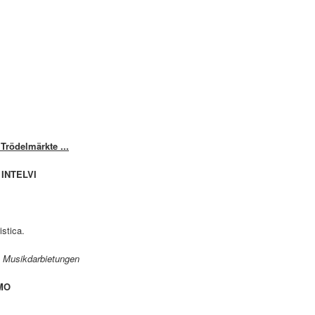
Trödelmärkte ...
 INTELVI
istica.
en Musikdarbietungen
OMO