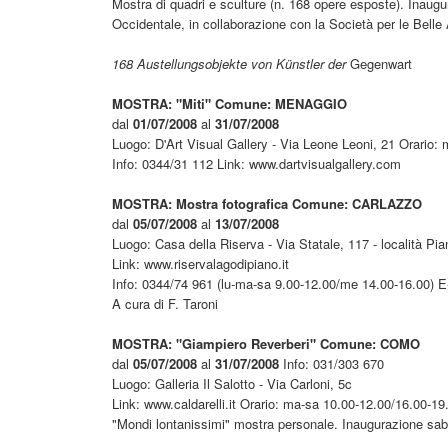
Mostra di quadri e sculture (n. 168 opere esposte). Inaug
Occidentale, in collaborazione con la Società per le Belle 
168 Austellungsobjekte von Künstler der
Gegenwart
MOSTRA: "Miti" Comune: MENAGGIO
dal
01/07/2008
al
31/07/2008
Luogo: D'Art Visual Gallery - Via Leone Leoni, 21 Orario:
Info: 0344/31 112 Link: www.dartvisualgallery.com
MOSTRA: Mostra fotografica Comune: CARLAZZO
dal
05/07/2008
al
13/07/2008
Luogo: Casa della Riserva - Via Statale, 117 - località Piano
Link: www.riservalagodipiano.it
Info: 0344/74 961 (lu-ma-sa 9.00-12.00/me 14.00-16.00) E
A cura di F. Taroni
MOSTRA: "Giampiero Reverberi" Comune: COMO
dal
05/07/2008
al
31/07/2008
Info: 031/303 670
Luogo: Galleria Il Salotto - Via Carloni, 5c
Link: www.caldarelli.it Orario: ma-sa 10.00-12.00/16.00-19
"Mondi lontanissimi" mostra personale. Inaugurazione saba