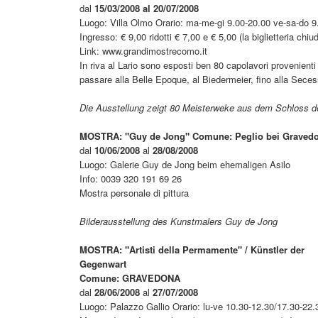
dal
15/03/2008 al 20/07/2008
Luogo: Villa Olmo Orario: ma-me-gi 9.00-20.00 ve-sa-do 9
Ingresso: € 9,00 ridotti € 7,00 e € 5,00 (la biglietteria ch
Link: www.grandimostrecomo.it
In riva al Lario sono esposti ben 80 capolavori provenienti
passare alla Belle Epoque, al Biedermeier, fino alla Sece
Die Ausstellung zeigt 80 Meisterweke aus dem Schloss 
MOSTRA: "Guy de Jong" Comune: Peglio bei Graved
dal
10/06/2008
al
28/08/2008
Luogo: Galerie Guy de Jong beim ehemaligen Asilo
Info: 0039 320 191 69 26
Mostra personale di pittura
Bilderausstellung des Kunstmalers Guy de Jong
MOSTRA: "Artisti della Permamente" / Künstler der
Gegenwart
Comune: GRAVEDONA
dal
28/06/2008
al
27/07/2008
Luogo: Palazzo Gallio Orario: lu-ve 10.30-12.30/17.30-22