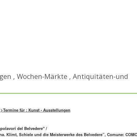
ngen , Wochen-Märkte , Antiquitäten-und
>>Termine für : Kunst - Ausstellungen
polavori del Belvedere" /
na. Klimt, Schiele und die Meisterwerke des Belvedere”, Comune: COM