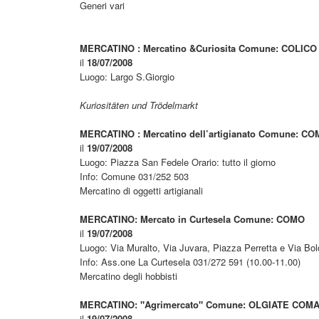
Generi vari
MERCATINO : Mercatino &Curiosita Comune: COLICO
il
18/07/2008
Luogo: Largo S.Giorgio
Kuriositäten und Trödelmarkt
MERCATINO : Mercatino dell’artigianato Comune: C
il
19/07/2008
Luogo: Piazza San Fedele Orario: tutto il giorno
Info: Comune 031/252 503
Mercatino di oggetti artigianali
MERCATINO: Mercato in Curtesela Comune: COMO
il
19/07/2008
Luogo: Via Muralto, Via Juvara, Piazza Perretta e Via Boldo
Info: Ass.one La Curtesela 031/272 591 (10.00-11.00)
Mercatino degli hobbisti
MERCATINO: "Agrimercato" Comune: OLGIATE COM
il
19/07/2008