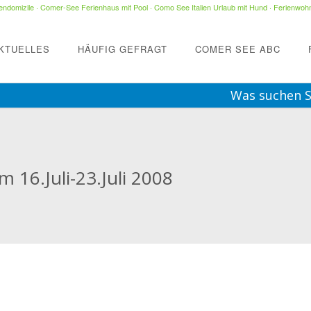
ndomizile
·
Comer-See Ferienhaus mit Pool
·
Como See Italien Urlaub mit Hund
·
Ferienwohn
KTUELLES
HÄUFIG GEFRAGT
COMER SEE ABC
Was suchen S
 16.Juli-23.Juli 2008