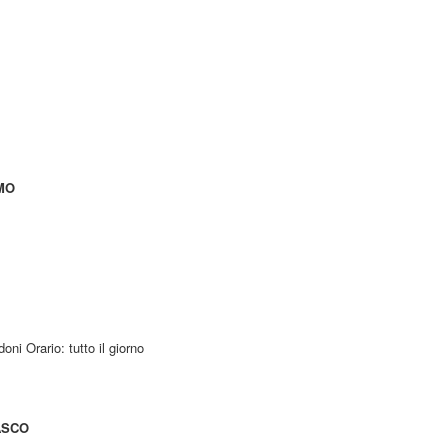
OMO
ni Orario: tutto il giorno
ASCO