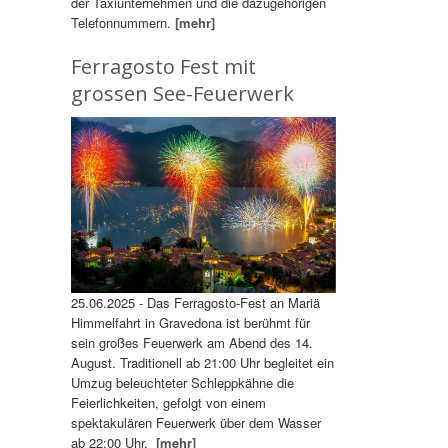
der Taxiunternehmen und die dazugehörigen
Telefonnummern.
[mehr]
Ferragosto Fest mit
grossen See-Feuerwerk
25.06.2025 - Das Ferragosto-Fest an Mariä
Himmelfahrt in Gravedona ist berühmt für
sein großes Feuerwerk am Abend des 14.
August. Traditionell ab 21:00 Uhr begleitet ein
Umzug beleuchteter Schleppkähne die
Feierlichkeiten, gefolgt von einem
spektakulären Feuerwerk über dem Wasser
ab 22:00 Uhr.
[mehr]