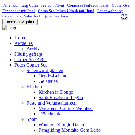
Ferienwohnung Comer See von Privat
·
Comersee Feriendomizile
·
Comer-See
Ferienhaus mit Pool
·
Como See Italien Urlaub mit Hund
·
Ferienwohnung
Como in der Nähe des Luganer See Tessin
·
Toggle navigation
Home
Aktuelles
Archiv
Häufig gefragt
Comer See ABC
Fotos Comer See
Sehenwürdigkeiten
Orrido-Bellano
Gelaterias
Kirchen
Kirchen in Dongo
Santi Eusebio in Peglio
Feste und Veranstaltungen
Vercana in Cantina Weinfest
Trödelmarkt
Sport
Wandern Rifugio Dalco
Paragliding Montalto Gera Lario