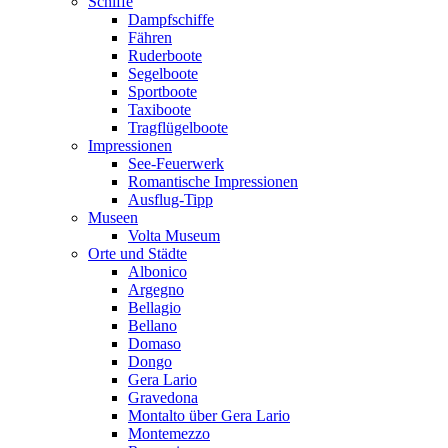
Schiffe
Dampfschiffe
Fähren
Ruderboote
Segelboote
Sportboote
Taxiboote
Tragflügelboote
Impressionen
See-Feuerwerk
Romantische Impressionen
Ausflug-Tipp
Museen
Volta Museum
Orte und Städte
Albonico
Argegno
Bellagio
Bellano
Domaso
Dongo
Gera Lario
Gravedona
Montalto über Gera Lario
Montemezzo