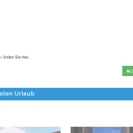
ee
finden Sie hier.
Z
alien Urlaub