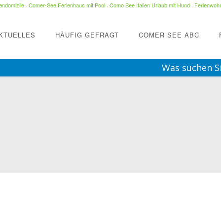
ndomizile
·
Comer-See Ferienhaus mit Pool
·
Como See Italien Urlaub mit Hund
·
Ferienwohn
KTUELLES
HÄUFIG GEFRAGT
COMER SEE ABC
Was suchen S