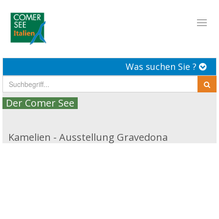
Toggl
naviga
Was suchen Sie ?
Der Comer See
Kamelien - Ausstellung Gravedona