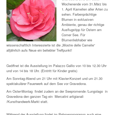
Wochenende vom 31.März bis
1. April Kamelien aller Arten zu
sehen. Farbenprächtige
Blumen in exklusiven
Ambiente, genau der richtige
Ausflugstipp für Ostern am
Comer See. Für
Blumenliebhaber wie
wissenschaftlich Interessierte ist die „Mostre delle Camelie“
alljährlich aufs Neue ein beliebter Treffpunkt!
Geöffnet ist die Ausstellung im Palazzo Gallio von 10 bis 12.30 Uhr
und von 14 bis 18 Uhr. (Eintritt für Kinder gratis)
Am Sonntag-Abend um 21 Uhr mit Klavier-Konzert und um 21.30
spektakulärer Feuerwerk auf dem See vor Gravedona.
Am Oster-Montag findet zudem an der Seepromende /Lungolago in
Gravedona den ganzen Tag ein Mercatini artigianali
/Kunsthandwerk-Markt statt.
Während der Ausstellung findet im Rahmenprogramm auch eine