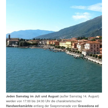
Jeden Samstag im Juli und August
(außer Samstag 14. August)
werden von 17:00 bis 24:00 Uhr die charakteristischen
Handwerksmärkte
entlang der Seepromenade von
Gravedona ed