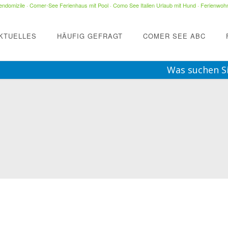
ndomizile
·
Comer-See Ferienhaus mit Pool
·
Como See Italien Urlaub mit Hund
·
Ferienwohn
KTUELLES
HÄUFIG GEFRAGT
COMER SEE ABC
Was suchen S