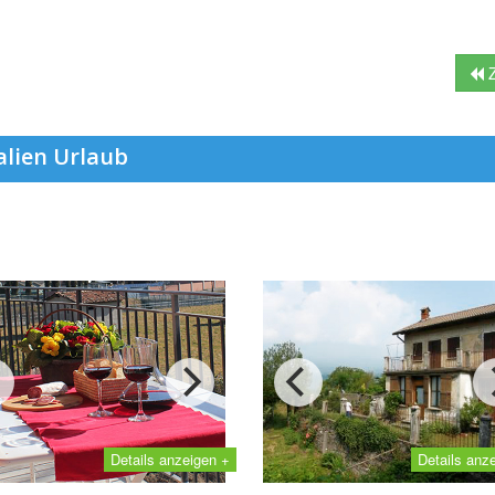
Z
alien Urlaub
Details anzeigen +
Details anz