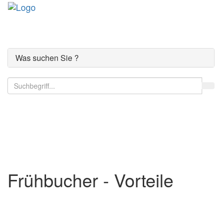
Toggle
navigati
Was suchen Sie ?
Der Comer See
Frühbucher - Vorteile