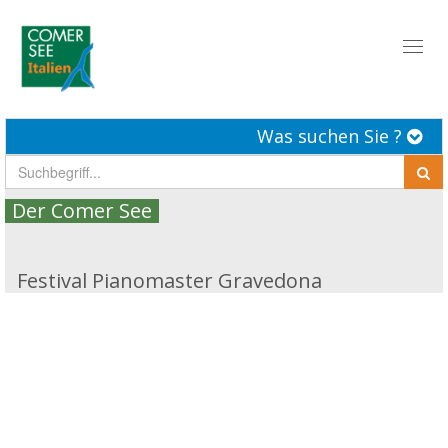
Toggl
naviga
Was suchen Sie ?
Der Comer See
Festival Pianomaster Gravedona