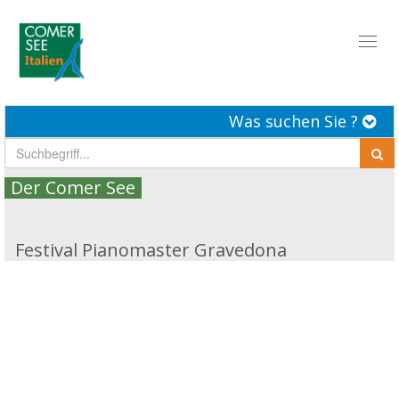
Toggl
naviga
Was suchen Sie ?
Der Comer See
Festival Pianomaster Gravedona