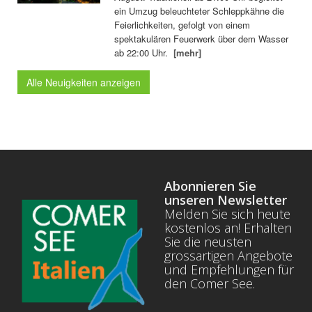
ein Umzug beleuchteter Schleppkähne die
Feierlichkeiten, gefolgt von einem
spektakulären Feuerwerk über dem Wasser
ab 22:00 Uhr.
[mehr]
Alle Neuigkeiten anzeigen
Abonnieren Sie
unseren Newsletter
Melden Sie sich heute
kostenlos an! Erhalten
Sie die neusten
grossartigen Angebote
und Empfehlungen für
den Comer See.