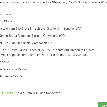
hen zwanzigsten Jahrhunderts von Igor Strawinsky. 22:00 Uhr bei Enoteca Win
von Piona
von Piona
isation um 21:00 Uhr im Schloss Grumello in Sondrio (SO)
Kirche Santa Maria del Tiglio in Gravedona (CO)
nt The Alder in der Via Montecchio 27
re, die Künste: Musik, Theater, Skulptur" Konferenz Treffen mit einem
itali angereichert 22:00 - im Hotel Risi an der Piazza Garibaldi
tecchio
er Abtei von Piona
Uhr, siehe Programm.
sull Acqua
und die Details zu den Konzerten.
Z