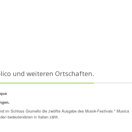
Colico und weiteren Ortschaften.
cqua
ungen.
a und im Schloss Grumello die zwölfte Ausgabe des Muisik-Festivals " Musica
den bedeutendsten in Italien zählt.