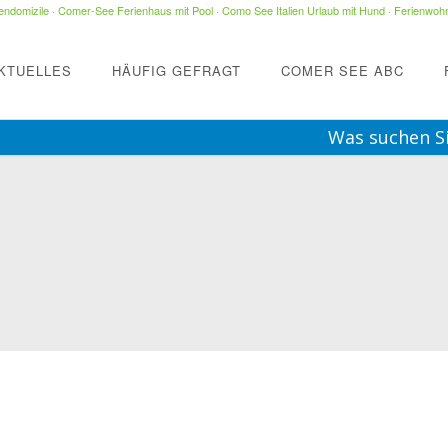
ndomizile
·
Comer-See Ferienhaus mit Pool
·
Como See Italien Urlaub mit Hund
·
Ferienwohn
KTUELLES
HÄUFIG GEFRAGT
COMER SEE ABC
Was suchen S