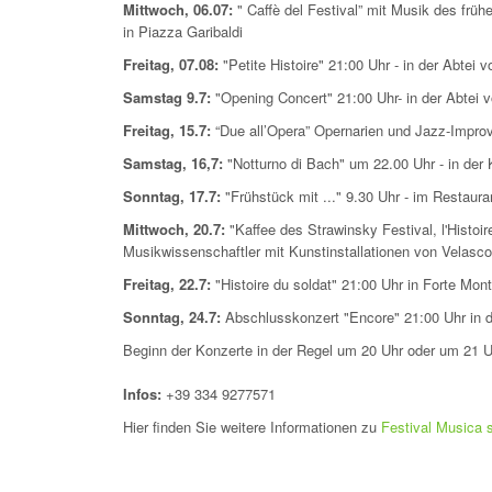
Mittwoch, 06.07:
" Caffè del Festival” mit Musik des frü
in Piazza Garibaldi
Freitag, 07.08:
"Petite Histoire" 21:00 Uhr - in der Abtei 
Samstag 9.7:
"Opening Concert" 21:00 Uhr- in der Abtei 
Freitag, 15.7:
“Due all’Opera” Opernarien und Jazz-Improv
Samstag, 16,7:
"Notturno di Bach" um 22.00 Uhr - in der 
Sonntag, 17.7:
"Frühstück mit ..." 9.30 Uhr - im Restaura
Mittwoch, 20.7:
"Kaffee des Strawinsky Festival, l'Histoi
Musikwissenschaftler mit Kunstinstallationen von Velasco V
Freitag, 22.7:
"Histoire du soldat" 21:00 Uhr in Forte Mon
Sonntag, 24.7:
Abschlusskonzert "Encore" 21:00 Uhr in d
Beginn der Konzerte in der Regel um 20 Uhr oder um 21 
Infos:
+39 334 9277571
Hier finden Sie weitere Informationen zu
Festival Musica 