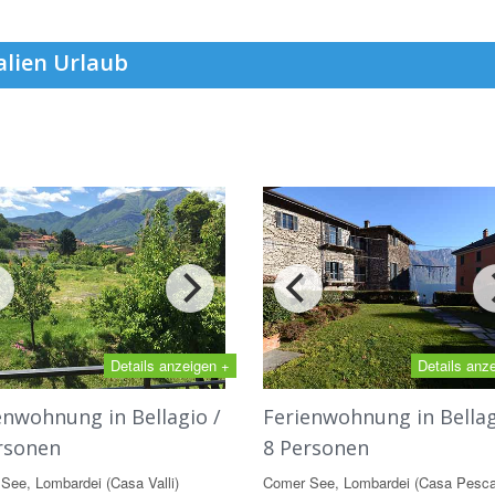
alien Urlaub
Details anzeigen +
Details anz
enwohnung in Bellagio /
Ferienwohnung in Bellag
rsonen
8 Personen
See, Lombardei (Casa Valli)
Comer See, Lombardei (Casa Pesca