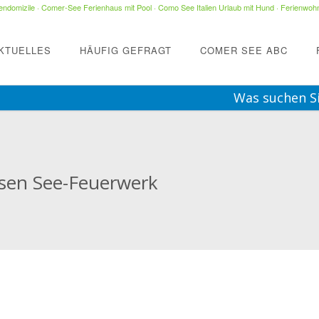
ndomizile
·
Comer-See Ferienhaus mit Pool
·
Como See Italien Urlaub mit Hund
·
Ferienwohn
KTUELLES
HÄUFIG GEFRAGT
COMER SEE ABC
Was suchen S
ssen See-Feuerwerk