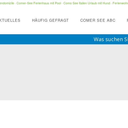
ndomizile
·
Comer-See Ferienhaus mit Pool
·
Como See Italien Urlaub mit Hund
·
Ferienwohn
KTUELLES
HÄUFIG GEFRAGT
COMER SEE ABC
Was suchen S