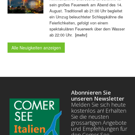
sein großes Feuerwerk am Abend des 14.
August. Traditionell ab 21:00 Uhr begleitet
ein Umzug beleuchteter Schleppkähne die
Feierlichkeiten, gefolgt von einem
spektakulären Feuerwerk über dem Wasser
ab 22:00 Uhr.
[mehr]
Alle Neuigkeiten anzeigen
Abonnieren Sie
unseren Newsletter
Melden Sie sich heute
kostenlos an! Erhalten
Sie die neusten
grossartigen Angebote
und Empfehlungen für
den Comer See.