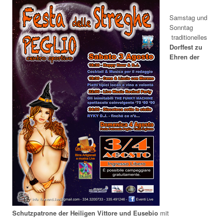
Samstag und
Sonntag
traditionelles
Dorffest zu
Ehren der
Schutzpatrone der Heiligen Vittore und Eusebio
mit