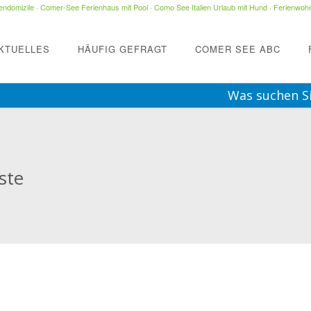
ndomizile
·
Comer-See Ferienhaus mit Pool
·
Como See Italien Urlaub mit Hund
·
Ferienwohn
KTUELLES
HÄUFIG GEFRAGT
COMER SEE ABC
Was suchen S
ste