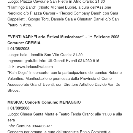
Luogo: Piazza Cavour e San Pietro in Atrio Orario: 21.30
"Flamingo Band" (tributo Michael Bublè), a cura dell'Ass.one
Nerolidio c/o Piazza Cavour - "Record Company Band" con Sara
Cappelletti, Giorgio Torti, Daniele Sala e Christian Daniel c/o San
Pietro in Atrio.
EVENTI VARI: "Lario Éstival Musicabaret" - 1^ Edizione 2008
Comune: CREMIA
il
01/08/2008
Luogo: baia - località San Vito Orario: 21.30
Ingresso: gratuito Info: Uff.Grandi Eventi 031/230 816
Link: www.larioestival.com
"Rain Dogs" in concerto, con la partecipazione del comico Roberto
Valentino. Manifestazione promossa dalla Provincia di Como -
Assessorato Grandi Eventi, con Direttore Artistico Davide Van De
Sfroos.
MUSICA: Concerti Comune: MENAGGIO
il
01/08/2008
Luogo: Chiesa Santa Marta e Teatro Tenda Orario: alle 11.00 e alla
sera
Info: Comune 0344/36 411
Concerto per organo, a cura dell'organista Ennio Cominetti e