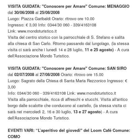
VISITA GUIDATA: "Conoscere per Amare" Comune: MENAGGIO
dal
30/06/2008
al
25/08/2008
Luogo: Piazza Garibaldi Orario: ritrovo ore 10.00
Ingresso: € 3,00 Info: 0344/30 060 - 339/4163108
Link: www.mondoturistico.it
Visita del centro storico con la parrocchiale di S. Stefano e salita
alla chiesa di San Carlo. Ritorno passando dal lungolago, (la stessa
visita ci sarà anche i lunedì 14 e 28 luglio,
11 e 25 agosto)
- A cura
dell'Associazione Mondo Turistico.
VISITA GUIDATA: "Conoscere per Amare" Comune: SAN SIRO
dal
02/07/2008
al
27/08/2008
Orario: ritrovo ore 15.00
Luogo: Sagrato della Chiesa di Santa Maria Rezzonico Ingresso: €
3,00
Info: 0344/30 060 - 339/4163108 Link: www.mondoturistico.it
Visita alla parrocchiale, ricca di affreschi e stucchi. Visita all'antico
borgo dalle scalotte che conducono al castello, (la stessa visita ci
sarà nei mercoledì 2, 16 e 30 luglio,
13 e 27 agosto
) - A cura
dell'Associazione Mondo Turistico.
EVENTI VARI: “L’aperitivo del giovedì" del Loom Café Comune:
COMO