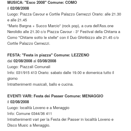
MUSICA: "Esco 2008" Comune: COMO
il
02/08/2008
Luogo: Piazza Cavour e Cortile Palazzo Cernezzi Orario: alle 21.30
e alle 21.45
"Mario Bargna + Succo Marcio" (rock pop), a cura dell'Ass.one
Nerolidio alle 21.30 c/o Piazza Cavour - 3° Festival della Chitarra a
Como "Chitarre sotto le stelle" con il Duo Ghiribizzo alle 21.45 c/o
Cortile Palazzo Cernezzi.
FESTA: "Festa in piazza" Comune: LEZZENO
dal
02/08/2008
al
03/08/2008
Luogo: Piazzali Comunali
Info: 031/915 413 Orario: sabato dalle 19.00 e domenica tutto il
giorno
Intrattenimenti musicali, ballo e cucina.
EVENTI VARI: Festa dei Passer Comune: MENAGGIO
il
02/08/2008
Luogo: località Loveno e a Menaggio
Info: Comune 0344/36 411
Intrattenimenti vari per la Festa dei Passer in località Loveno e
Disco Music a Menaggio.