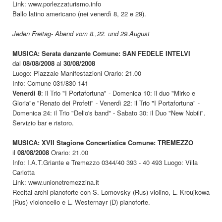
Link: www.porlezzaturismo.info
Ballo latino americano (nei venerdì 8, 22 e 29).
Jeden Freitag- Abend vom 8.,22. und 29.August
MUSICA: Serata danzante Comune: SAN FEDELE INTELVI
dal
08/08/2008
al
30/08/2008
Luogo: Piazzale Manifestazioni Orario: 21.00
Info: Comune 031/830 141
Venerdì 8
: il Trio "I Portafortuna" - Domenica 10: il duo "Mirko e
Gloria"e "Renato dei Profeti" - Venerdì 22: il Trio "I Portafortuna" -
Domenica 24: il Trio "Delio's band" - Sabato 30: il Duo "New Nobili".
Servizio bar e ristoro.
MUSICA: XVII Stagione Concertistica Comune: TREMEZZO
il
08/08/2008
Orario: 21.00
Info: I.A.T.Griante e Tremezzo 0344/40 393 - 40 493 Luogo: Villa
Carlotta
Link: www.unionetremezzina.it
Recital archi pianoforte con S. Lomovsky (Rus) violino, L. Kroujkowa
(Rus) violoncello e L. Westernayr (D) pianoforte.