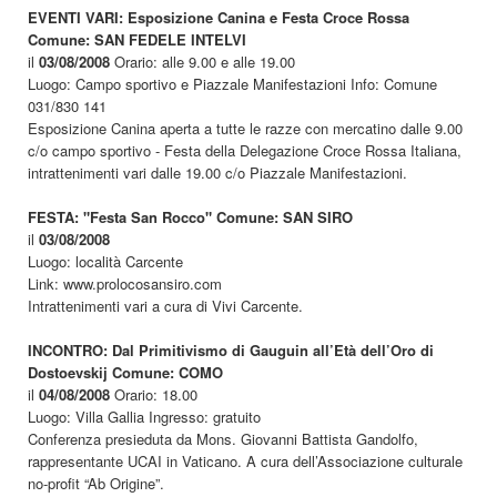
EVENTI VARI: Esposizione Canina e Festa Croce Rossa
Comune: SAN FEDELE INTELVI
il
03/08/2008
Orario: alle 9.00 e alle 19.00
Luogo: Campo sportivo e Piazzale Manifestazioni Info: Comune
031/830 141
Esposizione Canina aperta a tutte le razze con mercatino dalle 9.00
c/o campo sportivo - Festa della Delegazione Croce Rossa Italiana,
intrattenimenti vari dalle 19.00 c/o Piazzale Manifestazioni.
FESTA: "Festa San Rocco" Comune: SAN SIRO
il
03/08/2008
Luogo: località Carcente
Link: www.prolocosansiro.com
Intrattenimenti vari a cura di Vivi Carcente.
INCONTRO: Dal Primitivismo di Gauguin all’Età dell’Oro di
Dostoevskij Comune: COMO
il
04/08/2008
Orario: 18.00
Luogo: Villa Gallia Ingresso: gratuito
Conferenza presieduta da Mons. Giovanni Battista Gandolfo,
rappresentante UCAI in Vaticano. A cura dell’Associazione culturale
no-profit “Ab Origine”.