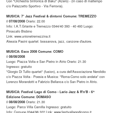
Con "Orchestra Sinfonica di Baku" (Azero) - (In caso di maltempo
c/o Palazzetto Sportivo - Via Ferrovia).
MUSICA: 7° Jazz Festival & dintorni Comune: TREMEZZO
il
07/08/2008
Orario: 22.00
Info: I.A.T.Griante e Tremezzo 0344/40 393 - 40 493 Luogo:
Piroscafo Bisbino
Link: www.unionetremezzina.it
Alessia Pasini quartet: bossanova, jazz, canzone d'autore.
MUSICA: Esco 2008 Comune: COMO
il
08/08/2008
Luogo: Piazza Volta e San Pietro in Atrio Orario: 21.30
Ingresso: gratuito
"Giorgio Di Tullio quartet" (fusion), a cura dell'Associazione Nerolidio
c/o Piazza Volta - Poesia e Musica: "Roma-Como solo andata" con
Lorenzo Morandotti e Fabrizio Bellanca c/o San Pietro in Atrio.
MUSICA: Festival Lago di Como - Lario Jazz & R'n'B - 6^
Edizione Comune: DOMASO
il
08/08/2008
Orario: 21.30
Luogo: Parco Villa Camilla Ingresso: gratuito
Info: Comune 0344/96 322 Link: www.festivallagodicomo.it