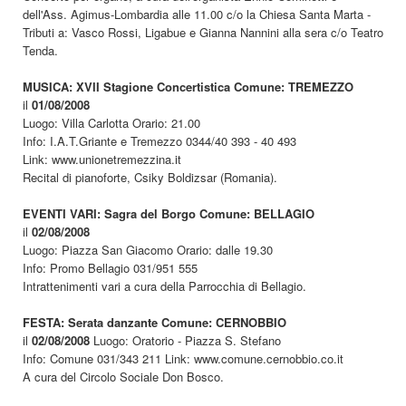
dell'Ass. Agimus-Lombardia alle 11.00 c/o la Chiesa Santa Marta -
Tributi a: Vasco Rossi, Ligabue e Gianna Nannini alla sera c/o Teatro
Tenda.
MUSICA: XVII Stagione Concertistica Comune: TREMEZZO
il
01/08/2008
Luogo: Villa Carlotta Orario: 21.00
Info: I.A.T.Griante e Tremezzo 0344/40 393 - 40 493
Link: www.unionetremezzina.it
Recital di pianoforte, Csiky Boldizsar (Romania).
EVENTI VARI: Sagra del Borgo Comune: BELLAGIO
il
02/08/2008
Luogo: Piazza San Giacomo Orario: dalle 19.30
Info: Promo Bellagio 031/951 555
Intrattenimenti vari a cura della Parrocchia di Bellagio.
FESTA: Serata danzante Comune: CERNOBBIO
il
02/08/2008
Luogo: Oratorio - Piazza S. Stefano
Info: Comune 031/343 211 Link: www.comune.cernobbio.co.it
A cura del Circolo Sociale Don Bosco.