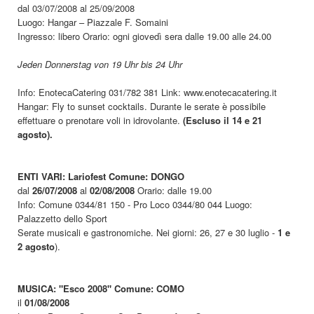
dal 03/07/2008 al 25/09/2008
Luogo: Hangar – Piazzale F. Somaini
Ingresso: libero Orario: ogni giovedì sera dalle 19.00 alle 24.00
Jeden Donnerstag von 19 Uhr bis 24 Uhr
Info: EnotecaCatering 031/782 381 Link: www.enotecacatering.it
Hangar: Fly to sunset cocktails. Durante le serate è possibile
effettuare o prenotare voli in idrovolante.
(Escluso il 14 e 21
agosto).
ENTI VARI: Lariofest Comune: DONGO
dal
26/07/2008
al
02/08/2008
Orario: dalle 19.00
Info: Comune 0344/81 150 - Pro Loco 0344/80 044 Luogo:
Palazzetto dello Sport
Serate musicali e gastronomiche. Nei giorni: 26, 27 e 30 luglio -
1 e
2 agosto
).
MUSICA: "Esco 2008" Comune: COMO
il
01/08/2008