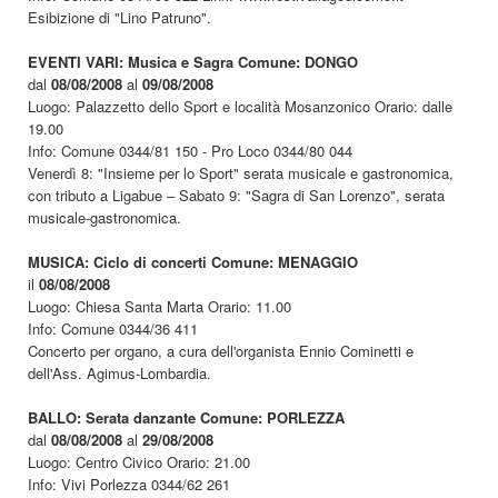
Esibizione di "Lino Patruno".
EVENTI VARI: Musica e Sagra Comune: DONGO
dal
08/08/2008
al
09/08/2008
Luogo: Palazzetto dello Sport e località Mosanzonico Orario: dalle
19.00
Info: Comune 0344/81 150 - Pro Loco 0344/80 044
Venerdì 8: "Insieme per lo Sport" serata musicale e gastronomica,
con tributo a Ligabue – Sabato 9: "Sagra di San Lorenzo", serata
musicale-gastronomica.
MUSICA: Ciclo di concerti Comune: MENAGGIO
il
08/08/2008
Luogo: Chiesa Santa Marta Orario: 11.00
Info: Comune 0344/36 411
Concerto per organo, a cura dell'organista Ennio Cominetti e
dell'Ass. Agimus-Lombardia.
BALLO: Serata danzante Comune: PORLEZZA
dal
08/08/2008
al
29/08/2008
Luogo: Centro Civico Orario: 21.00
Info: Vivi Porlezza 0344/62 261