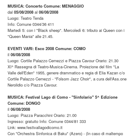
MUSICA: Concerto Comune: MENAGGIO
dal
05/08/2008
al
06/08/2008
Luogo: Teatro Tenda
Info: Comune 0344/36 411
Martedì 5: con i "Black sheep". Mercoledì 6: tributo ai Queen con i
"Queen Mania" alle 21.45.
EVENTI VARI: Esco 2008 Comune: COMO
il
06/08/2008
Luogo: Cortile Palazzo Cernezzi e Piazza Cavour Orario: 21.30
XI^ Rassegna di Teatro-Musica-Cinema. Proiezione del film "La
Valle dell'Eden" 1955, genere drammatico e regia di Elia Kazan c/o
Cortile Palazzo Cernezzi - "Folsom Jazz Choir", a cura dell'Ass.one
Nerolidio c/o Piazza Cavour.
MUSICA: Festival Lago di Como - "Sinfolario" 5^ Edizione
Comune: DONGO
il
06/08/2008
Luogo: Piazza Paracchini Orario: 21.00
Ingresso: gratuito Info: Comune 0344/81 333
Link: www.festivallagodicomo.it
Con "Orchestra Sinfonica di Baku" (Azero) - (In caso di maltempo