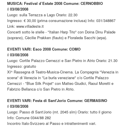
MUSICA: Festival d’Estate 2008 Comune: CERNOBBIO
il
03/08/2008
Luogo: sulla Terrazza a Lago Orario: 22.30
Ingresso: € 30,00 (prima consumazione inclusa) Info: 031/348867
Link: www.villadeste.it
Concerti sotto le stelle - "Italian Harp Trio" con Doina Dinu Palade
(soprano), Cècilie Prakken (flauto) e Floraleda Sacchi (arpa).
EVENTI VARI: Esco 2008 Comune: COMO
il
03/08/2008
Luogo: Cortile Palazzo Cernezzi e San Pietro in Atrio Orario: 21.30
Ingresso: gratuito
XI^ Rassegna di Teatro-Musica-Cinema. La Compagnia "Venezia in
scena" di Venezia in "Le burla veneziane" c/o Cortile Palazzo
Cernezzi - "Blue Silk Projet" con Matteo Giudici, Raoul Moretti e
Fabrizio Bellanca c/o San Pietro in Atrio.
EVENTI VARI: Festa di Sant'Jorio Comune: GERMASINO
il
03/08/2008
Luogo: Passo di Sant'Jorio (mt. 2045 slm) Orario: tutto il giorno
Info: Comune 0344/88 282
Incontro Italo-Svizzero al Passo e intrattenimenti vari.