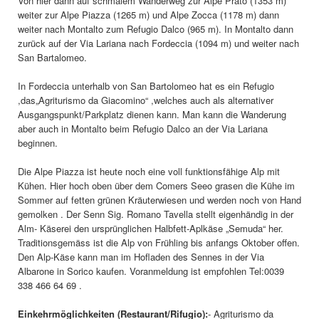
Von hier dann auf schmalem Wanderweg zur Alpe Prato (1353 m)
weiter zur Alpe Piazza (1265 m) und Alpe Zocca (1178 m) dann
weiter nach Montalto zum Refugio Dalco (965 m). In Montalto dann
zurück auf der Via Lariana nach Fordeccia (1094 m) und weiter nach
San Bartalomeo.
In Fordeccia unterhalb von San Bartolomeo hat es ein Refugio
,das„Agriturismo da Giacomino“ ,welches auch als alternativer
Ausgangspunkt/Parkplatz dienen kann. Man kann die Wanderung
aber auch in Montalto beim Refugio Dalco an der Via Lariana
beginnen.
Die Alpe Piazza ist heute noch eine voll funktionsfähige Alp mit
Kühen. Hier hoch oben über dem Comers Seeo grasen die Kühe im
Sommer auf fetten grünen Kräuterwiesen und werden noch von Hand
gemolken . Der Senn Sig. Romano Tavella stellt eigenhändig in der
Alm- Käserei den ursprünglichen Halbfett-Aplkäse „Semuda“ her.
Traditionsgemäss ist die Alp von Frühling bis anfangs Oktober offen.
Den Alp-Käse kann man im Hofladen des Sennes in der Via
Albarone in Sorico kaufen. Voranmeldung ist empfohlen Tel:0039
338 466 64 69 .
Einkehrmöglichkeiten (Restaurant/Rifugio):
- Agriturismo da