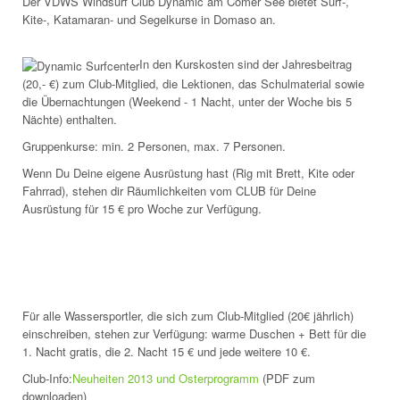
Der VDWS Windsurf Club Dynamic am Comer See bietet Surf-,
Kite-, Katamaran- und Segelkurse in Domaso an.
In den Kurskosten sind der Jahresbeitrag
(20,- €) zum Club-Mitglied, die Lektionen, das Schulmaterial sowie
die Übernachtungen (Weekend - 1 Nacht, unter der Woche bis 5
Nächte) enthalten.
Gruppenkurse: min. 2 Personen, max. 7 Personen.
Wenn Du Deine eigene Ausrüstung hast (Rig mit Brett, Kite oder
Fahrrad), stehen dir Räumlichkeiten vom CLUB für Deine
Ausrüstung für 15 € pro Woche zur Verfügung.
Für alle Wassersportler, die sich zum Club-Mitglied (20€ jährlich)
einschreiben, stehen zur Verfügung: warme Duschen + Bett für die
1. Nacht gratis, die 2. Nacht 15 € und jede weitere 10 €.
Club-Info:
Neuheiten 2013 und Osterprogramm
(PDF zum
downloaden)