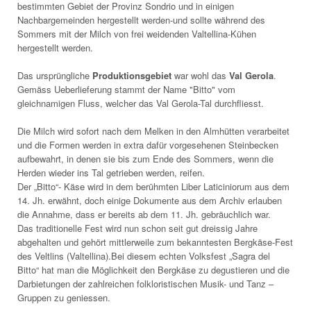
bestimmten Gebiet der Provinz Sondrio und in einigen
Nachbargemeinden hergestellt werden-und sollte während des
Sommers mit der Milch von frei weidenden Valtellina-Kühen
hergestellt werden.
Das ursprüngliche
Produktionsgebiet
war wohl das
Val Gerola
.
Gemäss Ueberlieferung stammt der Name "Bitto" vom
gleichnamigen Fluss, welcher das Val Gerola-Tal durchfliesst.
Die Milch wird sofort nach dem Melken in den Almhütten verarbeitet
und die Formen werden in extra dafür vorgesehenen Steinbecken
aufbewahrt, in denen sie bis zum Ende des Sommers, wenn die
Herden wieder ins Tal getrieben werden, reifen.
Der „Bitto“- Käse wird in dem berühmten Liber Laticiniorum aus dem
14. Jh. erwähnt, doch einige Dokumente aus dem Archiv erlauben
die Annahme, dass er bereits ab dem 11. Jh. gebräuchlich war.
Das traditionelle Fest wird nun schon seit gut dreissig Jahre
abgehalten und gehört mittlerweile zum bekanntesten Bergkäse-Fest
des Veltlins (Valtellina).Bei diesem echten Volksfest „Sagra del
Bitto“ hat man die Möglichkeit den Bergkäse zu degustieren und die
Darbietungen der zahlreichen folkloristischen Musik- und Tanz –
Gruppen zu geniessen.