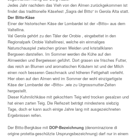
Jedes Jahr nachdem das Vieh von den Almen zurückgekommen ist
findet das traditionelle Käsefest „Sagra del Bitto“ in Gerola Alta statt.
Der Bitto-Käse
Einer der historischen Käse der Lombardei ist der «Bitto» aus dem
Valtellina.
Val Gerola gehört zu den Täler der Orobie , eingebettet in den
Regionalpark Orobie Valtellinesi, welche ein einmaliges
Naturschauspiel zwischen grünen Weiden und kristallklaren
Bergseen darstellen. Im Sommer werden die Kühe auf den
Almweiden und Bergwiesen geführt. Dort grasen sie frisches Futter,
das reich an Blumen und aromatischen Kräutern ist und der Milch
einen noch besseren Geschmack und höheren Fettgehalt verleiht.
Hier oben auf den Almen wird im Sommer der wohl einzigartigste
Käse der Lombardei der «Bitto» ,wie zu Urgrossmutter-Zeiten
hergestellt.
Dieser Kuhmilchkäse mit gekochtem Teig wird trocken gesalzen und
hat einen zarten Teig. Die Reifezeit beträgt mindestens siebzig
Tage, doch er kann auch einige Jahre lang mit ausgezeichneten
Ergebnissen reifen.
Der Bitto-Bergkäse mit
DOP-Bezeichnung
(denominazione di
origine protetta-geschützte Ursprungsbezeichnung) darf nur in einem