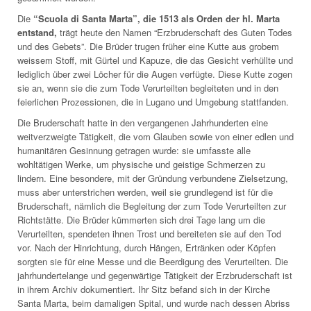
Die
“Scuola di Santa Marta”, die 1513 als Orden der hl. Marta
entstand,
trägt heute den Namen “Erzbruderschaft des Guten Todes
und des Gebets”. Die Brüder trugen früher eine Kutte aus grobem
weissem Stoff, mit Gürtel und Kapuze, die das Gesicht verhüllte und
lediglich über zwei Löcher für die Augen verfügte. Diese Kutte zogen
sie an, wenn sie die zum Tode Verurteilten begleiteten und in den
feierlichen Prozessionen, die in Lugano und Umgebung stattfanden.
Die Bruderschaft hatte in den vergangenen Jahrhunderten eine
weitverzweigte Tätigkeit, die vom Glauben sowie von einer edlen und
humanitären Gesinnung getragen wurde: sie umfasste alle
wohltätigen Werke, um physische und geistige Schmerzen zu
lindern. Eine besondere, mit der Gründung verbundene Zielsetzung,
muss aber unterstrichen werden, weil sie grundlegend ist für die
Bruderschaft, nämlich die Begleitung der zum Tode Verurteilten zur
Richtstätte. Die Brüder kümmerten sich drei Tage lang um die
Verurteilten, spendeten ihnen Trost und bereiteten sie auf den Tod
vor. Nach der Hinrichtung, durch Hängen, Ertränken oder Köpfen
sorgten sie für eine Messe und die Beerdigung des Verurteilten. Die
jahrhundertelange und gegenwärtige Tätigkeit der Erzbruderschaft ist
in ihrem Archiv dokumentiert. Ihr Sitz befand sich in der Kirche
Santa Marta, beim damaligen Spital, und wurde nach dessen Abriss