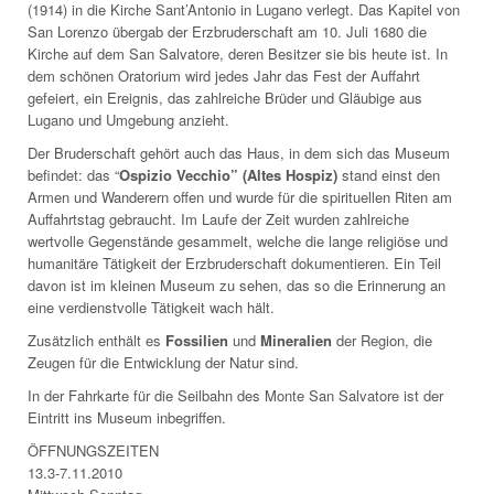
(1914) in die Kirche Sant’Antonio in Lugano verlegt. Das Kapitel von
San Lorenzo übergab der Erzbruderschaft am 10. Juli 1680 die
Kirche auf dem San Salvatore, deren Besitzer sie bis heute ist. In
dem schönen Oratorium wird jedes Jahr das Fest der Auffahrt
gefeiert, ein Ereignis, das zahlreiche Brüder und Gläubige aus
Lugano und Umgebung anzieht.
Der Bruderschaft gehört auch das Haus, in dem sich das Museum
befindet: das “
Ospizio Vecchio” (Altes Hospiz)
stand einst den
Armen und Wanderern offen und wurde für die spirituellen Riten am
Auffahrtstag gebraucht. Im Laufe der Zeit wurden zahlreiche
wertvolle Gegenstände gesammelt, welche die lange religiöse und
humanitäre Tätigkeit der Erzbruderschaft dokumentieren. Ein Teil
davon ist im kleinen Museum zu sehen, das so die Erinnerung an
eine verdienstvolle Tätigkeit wach hält.
Zusätzlich enthält es
Fossilien
und
Mineralien
der Region, die
Zeugen für die Entwicklung der Natur sind.
In der Fahrkarte für die Seilbahn des Monte San Salvatore ist der
Eintritt ins Museum inbegriffen.
ÖFFNUNGSZEITEN
13.3-7.11.2010