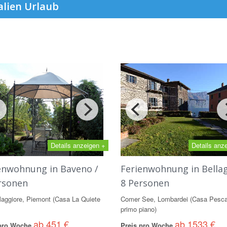
alien Urlaub
Details anzeigen +
Details anz
enwohnung in Baveno /
Ferienwohnung in Bellag
rsonen
8 Personen
aggiore, Piemont (Casa La Quiete
Comer See, Lombardei (Casa Pesca
primo piano)
ab 451 €
ab 1533 €
 pro Woche
Preis pro Woche