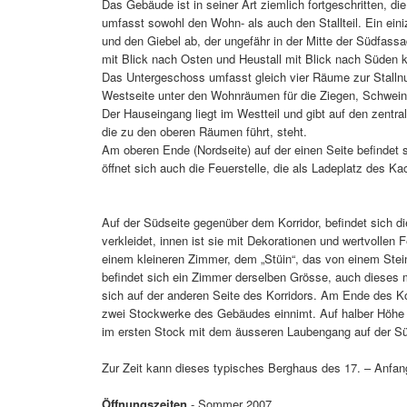
Das Gebäude ist in seiner Art ziemlich fortgeschritten, di
umfasst sowohl den Wohn- als auch den Stallteil. Ein ein
und den Giebel ab, der ungefähr in der Mitte der Südfas
mit Blick nach Osten und Heustall mit Blick nach Süden 
Das Untergeschoss umfasst gleich vier Räume zur Stallnutz
Westseite unter den Wohnräumen für die Ziegen, Schwein
Der Hauseingang liegt im Westteil und gibt auf den zentra
die zu den oberen Räumen führt, steht.
Am oberen Ende (Nordseite) auf der einen Seite befindet s
öffnet sich auch die Feuerstelle, die als Ladeplatz des K
Auf der Südseite gegenüber dem Korridor, befindet sich d
verkleidet, innen ist sie mit Dekorationen und wertvollen
einem kleineren Zimmer, dem „Stüin“, das von einem Stein
befindet sich ein Zimmer derselben Grösse, auch dieses 
sich auf der anderen Seite des Korridors. Am Ende des Ko
zwei Stockwerke des Gebäudes einnimt. Auf halber Höhe be
im ersten Stock mit dem äusseren Laubengang auf der Süd
Zur Zeit kann dieses typisches Berghaus des 17. – Anfang
Öffnungszeiten
- Sommer 2007