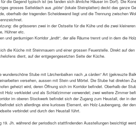
e für die Gegend typisch ist (es fanden sich ähnlche Häuser im Dorf). Die Kons
iziges grosses Satteldach aus „piòte“ (lokale Steinplatten) deckt das ganze 
sade, oberhalb der tragenden Scheidewand liegt und die Trennung zwischen W
kennzeichnet.
ung: die grösseren zwei in der Ostseite für die Kühe und die zwei kleineren 
e, Hühner etc.
len und geräumigen Korridor „àndit“, der alle Räume trennt und in dem die Hol
ich die Küche mit Steinmauern und einer grossen Feuerstelle. Direkt auf den 
achelofens dient, auf der entgegengesetzten Seite der Küche.
ie wunderschöne Stube mit Lärchenbalken nach „a càrden“ Art (gekreuzte Bal
 Feinarbeiten versehen, aussen mit Stein und Mörtel. Die Stube hat direkten Z
ofen geheizt wird, deren Öffnung sich im Korridor befindet. Oberhalb der Stu
mit Holz verkleidet und als Schlafzimmer verwendet; zwei weitere Zimmer bef
rridor im oberen Stockwerk befindet sich der Zugang zum Heustall, der in de
findet sich allerdings eine kurioses Element, ein Holz-Laubengang, der den
seite verbindet und durch den Heustall führt.
 19. Jh. während der periodisch stattfindenden Ausstellungen besichtigt wer