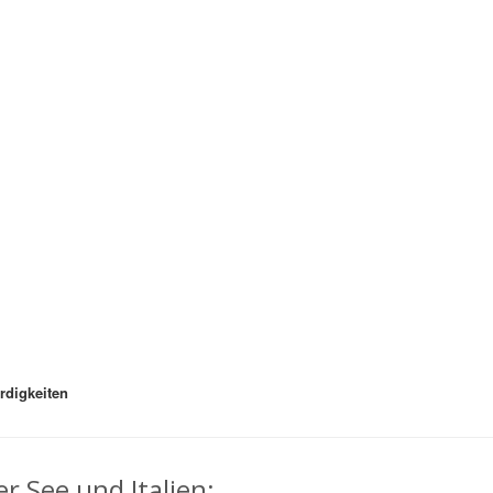
digkeiten
r See und Italien: