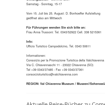
Samstag - Sonntag, 15-17
Vom 15. Juli bis 25. August: D. Bonhoeffer Aufstellung
geöffnet also am Mittwoch
Für Führungen wenden Sie sich bitte an:
Frau Anna Trussoni: Tel. 0343/52922 Cell. 338 5215361
Info:
Ufficio Turistico Campodolcino, Tel. 0343 50611
Informationen:
Consorzio per la Promozione Turistica della Valchiavenna
Via C. Chiavennaschi 11 - 23022 Chiavenna (SO)
Tel +39 0343/37485 - Fax +39 0343/37361
consorzioturistico@valchiavenna.com
REGION: Val Chiavenna Museum / Museen//Sehenswür
Aktuelle Reise-Bücher zu Come