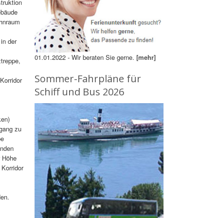
truktion
Gebäude
ohnraum
in der
01.01.2022 - Wir beraten Sie gerne.
[mehr]
ztreppe,
Sommer-Fahrpläne für
Korridor
Schiff und Bus 2026
ken)
ugang zu
be
inden
r Höhe
 Korridor
den.