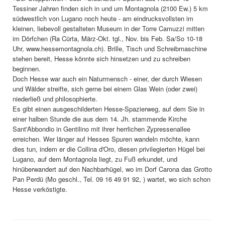
Tessiner Jahren finden sich in und um Montagnola (2100 Ew.) 5 km
südwestlich von Lugano noch heute - am eindrucksvollsten im
kleinen, liebevoll gestalteten Museum in der Torre Camuzzi mitten
im Dörfchen (Ra Cürta, März-Okt. tgl., Nov. bis Feb. Sa/So 10-18
Uhr, www.hessemontagnola.ch). Brille, Tisch und Schreibmaschine
stehen bereit, Hesse könnte sich hinsetzen und zu schreiben
beginnen.
Doch Hesse war auch ein Naturmensch - einer, der durch Wiesen
und Wälder streifte, sich gerne bei einem Glas Wein (oder zwei)
niederließ und philosophierte.
Es gibt einen ausgeschilderten Hesse-Spazierweg, auf dem Sie in
einer halben Stunde die aus dem 14. Jh. stammende Kirche
Sant'Abbondio in Gentilino mit ihrer herrlichen Zypressenallee
erreichen. Wer länger auf Hesses Spuren wandeln möchte, kann
dies tun, indem er die Collina d'Oro, diesen privilegierten Hügel bei
Lugano, auf dem Montagnola liegt, zu Fuß erkundet, und
hinüberwandert auf den Nachbarhügel, wo im Dorf Carona das Grotto
Pan Perdü (Mo geschl., Tel. 09 16 49 91 92, ) wartet, wo sich schon
Hesse verköstigte.