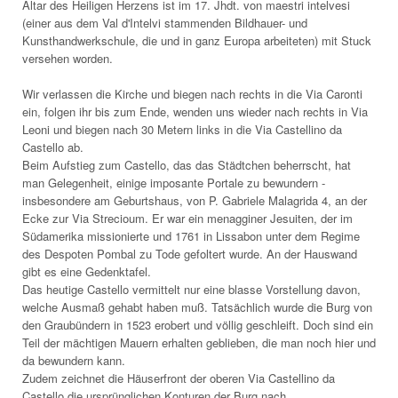
Altar des Heiligen Herzens ist im 17. Jhdt. von maestri intelvesi
(einer aus dem Val d'Intelvi stammenden Bildhauer- und
Kunsthandwerkschule, die und in ganz Europa arbeiteten) mit Stuck
versehen worden.
Wir verlassen die Kirche und biegen nach rechts in die Via Caronti
ein, folgen ihr bis zum Ende, wenden uns wieder nach rechts in Via
Leoni und biegen nach 30 Metern links in die Via Castellino da
Castello ab.
Beim Aufstieg zum Castello, das das Städtchen beherrscht, hat
man Gelegenheit, einige imposante Portale zu bewundern -
insbesondere am Geburtshaus, von P. Gabriele Malagrida 4, an der
Ecke zur Via Strecioum. Er war ein menagginer Jesuiten, der im
Südamerika missionierte und 1761 in Lissabon unter dem Regime
des Despoten Pombal zu Tode gefoltert wurde. An der Hauswand
gibt es eine Gedenktafel.
Das heutige Castello vermittelt nur eine blasse Vorstellung davon,
welche Ausmaß gehabt haben muß. Tatsächlich wurde die Burg von
den Graubündern in 1523 erobert und völlig geschleift. Doch sind ein
Teil der mächtigen Mauern erhalten geblieben, die man noch hier und
da bewundern kann.
Zudem zeichnet die Häuserfront der oberen Via Castellino da
Castello die ursprünglichen Konturen der Burg nach.