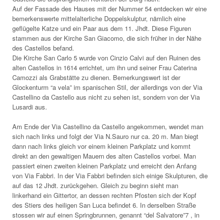
Auf der Fassade des Hauses mit der Nummer 54 entdecken wir eine
bemerkenswerte mittelalterliche Doppelskulptur, nämlich eine
geflügelte Katze und ein Paar aus dem 11. Jhdt. Diese Figuren
stammen aus der Kirche San Giacomo, die sich früher in der Nähe
des Castellos befand.
Die Kirche San Carlo 5 wurde von Cinzio Calvi auf den Ruinen des
alten Castellos in 1614 errichtet, um ihn und seiner Frau Caterina
Camozzi als Grabstätte zu dienen. Bemerkungswert ist der
Glockenturm “a vela” im spanischen Stil, der allerdings von der Via
Castellino da Castello aus nicht zu sehen ist, sondern von der Via
Lusardi aus.
Am Ende der Via Castellino da Castello angekommen, wendet man
sich nach links und folgt der Via N.Sauro nur ca. 20 m. Man biegt
dann nach links gleich vor einem kleinen Parkplatz und kommt
direkt an den gewaltigen Mauern des alten Castellos vorbei. Man
passiert einen zweiten kleinen Parkplatz und erreicht den Anfang
von Via Fabbri. In der Via Fabbri befinden sich einige Skulpturen, die
auf das 12 Jhdt. zurückgehen. Gleich zu beginn sieht man
linkerhand ein Gittertor, an dessen rechten Pfosten sich der Kopf
des Stiers des heiligen San Luca befindet 6. In derselben Straße
stossen wir auf einen Springbrunnen, genannt “del Salvatore”7 , in