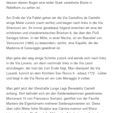
dessen oberen Bogen eine leider Stark verwitterte Büste in
Reliefform zu sehen ist.
Am Ende der Via Fabbri gehen wir die Via Castellino da Castello
einige Meter zurück (nach rechts) und biegen nach links in die Via
Strecioum ein. Ihr immer geradeaus folgend erreichen wir eine der
schönsten und charakteristischen Brücken 8, die über den Fluß
Senagra führen. In der Mitte, in einer Nische, ist ein Basrelief von
Vannunccini (1965) zu bewundern, rechts, eine Kapelle, die der
Madonna di Caravaggio gewidmet ist.
Man gehe den weg einige Schritte zurück und wende sich nach links
in die Via Loveno, um dann nochmals links in die Via Leoni
einzubiegen, der man bis zum Ende folgt. Man überquert die Via
Lusardi, kommt an dem Kirchlein San Rocco 9 - erbaut 1772 - vorbei
und biegt in die Via Roma ein am Lido Menaggio 9 vorbei.
Man geht jetzt der Uferstraße Lungo Lago Benedetto Castelli
entlang. Dort befindet sich ein den Seidenweberinnen gewidmetes
Monument 10 von Francesco Somaini, gestiftet von der Familie
Mantero die Eigentümerin mehrerer Seidenspinnereien ist. Diese
über zehn Meter hohe Skulptur aus Carrara-marmor und Bronz