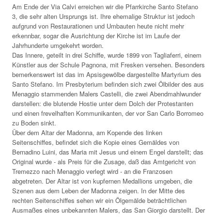
Am Ende der Via Calvi erreichen wir die Pfarrkirche Santo Stefano
3, die sehr alten Ursprungs ist. Ihre ehemalige Struktur ist jedoch
aufgrund von Restaurationen und Umbauten heute nicht mehr
erkennbar, sogar die Ausrichtung der Kirche ist im Laufe der
Jahrhunderte umgekehrt worden.
Das Innere, geteilt in drei Schiffe, wurde 1899 von Tagliaferri, einem
Künstler aus der Schule Pagnona, mit Fresken versehen. Besonders
bemerkenswert ist das im Apsisgewölbe dargestellte Martyrium des
Santo Stefano. Im Presbyterium befinden sich zwei Ölbilder des aus
Menaggio stammenden Malers Castelli, die zwei Abendmahlwunder
darstellen: die blutende Hostie unter dem Dolch der Protestanten
und einen frevelhaften Kommunikanten, der vor San Carlo Borromeo
zu Boden sinkt.
Über dem Altar der Madonna, am Kopende des linken
Seitenschiffes, befindet sich die Kopie eines Gemäldes von
Bernadino Luini, das Maria mit Jesus und einem Engel darstellt; das
Original wurde - als Preis für die Zusage, daß das Amtgericht von
Tremezzo nach Menaggio verlegt wird - an die Franzosen
abgetreten. Der Altar ist von kupfernen Medallions umgeben, die
Szenen aus dem Leben der Madonna zeigen. In der Mitte des
rechten Seitenschiffes sehen wir ein Ölgemälde beträchtlichen
Ausmaßes eines unbekannten Malers, das San Giorgio darstellt. Der