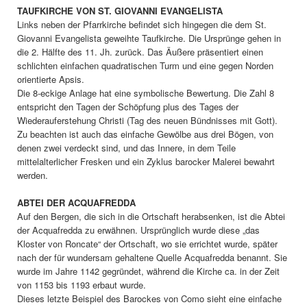
TAUFKIRCHE VON ST. GIOVANNI EVANGELISTA
Links neben der Pfarrkirche befindet sich hingegen die dem St.
Giovanni Evangelista geweihte Taufkirche. Die Ursprünge gehen in
die 2. Hälfte des 11. Jh. zurück. Das Äußere präsentiert einen
schlichten einfachen quadratischen Turm und eine gegen Norden
orientierte Apsis.
Die 8-eckige Anlage hat eine symbolische Bewertung. Die Zahl 8
entspricht den Tagen der Schöpfung plus des Tages der
Wiederauferstehung Christi (Tag des neuen Bündnisses mit Gott).
Zu beachten ist auch das einfache Gewölbe aus drei Bögen, von
denen zwei verdeckt sind, und das Innere, in dem Teile
mittelalterlicher Fresken und ein Zyklus barocker Malerei bewahrt
werden.
ABTEI DER ACQUAFREDDA
Auf den Bergen, die sich in die Ortschaft herabsenken, ist die Abtei
der Acquafredda zu erwähnen. Ursprünglich wurde diese „das
Kloster von Roncate“ der Ortschaft, wo sie errichtet wurde, später
nach der für wundersam gehaltene Quelle Acquafredda benannt. Sie
wurde im Jahre 1142 gegründet, während die Kirche ca. in der Zeit
von 1153 bis 1193 erbaut wurde.
Dieses letzte Beispiel des Barockes von Como sieht eine einfache