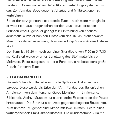
Festung. Dieses war eines der antiksten Verteidungssysteme, um
das Zentrum des Sees gegen Streifzüge und Militäraktionen zu
verteidigen.
Es ist der einzige noch existierende Turm – auch wenn man glaubt,
er wäre nicht aus kriegerischen sondern aus inquisitorischen
Gründen erbaut, genauer gesagt zur Eintreibung von Steuern.
Jedenfalls wurde er von den Historikern des 16. Jh. nicht erwähnt.
Man muss daher annehmen, dass seine Ursprünge späteren Datums
sind.
Der Turm ist 19,20 m hoch auf einer Grundfeste von 7,50 m X 7,30
m. Realisiert wurde er unter Benutzung des Steinmaterials von
Moltrasio. Er ist ausgestattet mit 8 Fenstern, eine besonders große
Anzahl für einen Turm.
VILLA BALBIANELLO
Die entzückende Villa beherrscht die Spitze der Halbinsel des
Lavedo. Diese wurde als Erbe der FAI – Fundus des Italienischen
Ambiente – von dem Forscher Guido Monzino mit Einrichtung,
Bibliothek, Archiv, Museum für alpinistische Expeditionen der Polare
hinterlassen. Die Struktur sieht zwei gegenüberliegende Bauten vor.
Zum unteren Teil gehört eine Kirche mit zwei Türmen, Reste eines
vorhergehenden Franziskanerklosters. Die wunderschöne Villa mit