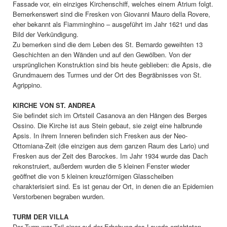
Fassade vor, ein einziges Kirchenschiff, welches einem Atrium folgt.
Bemerkenswert sind die Fresken von Giovanni Mauro della Rovere,
eher bekannt als Fiamminghino – ausgeführt im Jahr 1621 und das
Bild der Verkündigung.
Zu bemerken sind die dem Leben des St. Bernardo geweihten 13
Geschichten an den Wänden und auf den Gewölben. Von der
ursprünglichen Konstruktion sind bis heute geblieben: die Apsis, die
Grundmauern des Turmes und der Ort des Begräbnisses von St.
Agrippino.
KIRCHE VON ST. ANDREA
Sie befindet sich im Ortsteil Casanova an den Hängen des Berges
Ossino. Die Kirche ist aus Stein gebaut, sie zeigt eine halbrunde
Apsis. In ihrem Inneren befinden sich Fresken aus der Neo-
Ottomiana-Zeit (die einzigen aus dem ganzen Raum des Lario) und
Fresken aus der Zeit des Barockes. Im Jahr 1934 wurde das Dach
rekonstruiert, außerdem wurden die 5 kleinen Fenster wieder
geöffnet die von 5 kleinen kreuzförmigen Glasscheiben
charakterisiert sind. Es ist genau der Ort, in denen die an Epidemien
Verstorbenen begraben wurden.
TURM DER VILLA
Der Turm war Teil einer auf der Erhebung des Lavedo errichteten