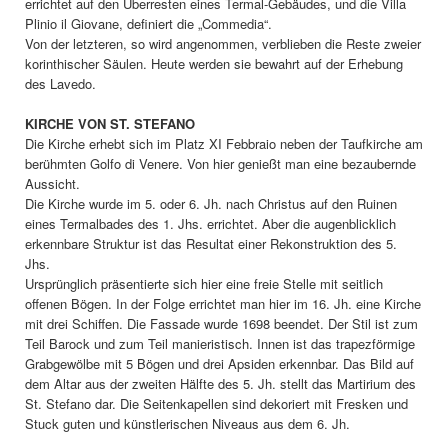
errichtet auf den Überresten eines Termal-Gebäudes, und die Villa
Plinio il Giovane, definiert die „Commedia“.
Von der letzteren, so wird angenommen, verblieben die Reste zweier
korinthischer Säulen. Heute werden sie bewahrt auf der Erhebung
des Lavedo.
KIRCHE VON ST. STEFANO
Die Kirche erhebt sich im Platz XI Febbraio neben der Taufkirche am
berühmten Golfo di Venere. Von hier genießt man eine bezaubernde
Aussicht.
Die Kirche wurde im 5. oder 6. Jh. nach Christus auf den Ruinen
eines Termalbades des 1. Jhs. errichtet. Aber die augenblicklich
erkennbare Struktur ist das Resultat einer Rekonstruktion des 5.
Jhs.
Ursprünglich präsentierte sich hier eine freie Stelle mit seitlich
offenen Bögen. In der Folge errichtet man hier im 16. Jh. eine Kirche
mit drei Schiffen. Die Fassade wurde 1698 beendet. Der Stil ist zum
Teil Barock und zum Teil manieristisch. Innen ist das trapezförmige
Grabgewölbe mit 5 Bögen und drei Apsiden erkennbar. Das Bild auf
dem Altar aus der zweiten Hälfte des 5. Jh. stellt das Martirium des
St. Stefano dar. Die Seitenkapellen sind dekoriert mit Fresken und
Stuck guten und künstlerischen Niveaus aus dem 6. Jh.