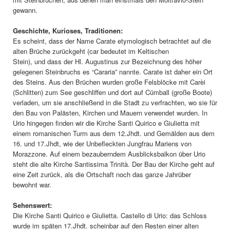
gewann.
Geschichte, Kurioses, Traditionen:
Es scheint, dass der Name Carate etymologisch betrachtet auf die
alten Brüche zurückgeht (car bedeutet im Keltischen
Stein), und dass der Hl. Augustinus zur Bezeichnung des höher
gelegenen Steinbruchs es “Cararia” nannte. Carate ist daher ein Ort
des Steins. Aus den Brüchen wurden große Felsblöcke mit Carèi
(Schlitten) zum See geschliffen und dort auf Cümball (große Boote)
verladen, um sie anschließend in die Stadt zu verfrachten, wo sie für
den Bau von Palästen, Kirchen und Mauern verwendet wurden. In
Urio hingegen finden wir die Kirche Santi Quirico e Giulietta mit
einem romanischen Turm aus dem 12.Jhdt. und Gemälden aus dem
16. und 17.Jhdt, wie der Unbefleckten Jungfrau Mariens von
Morazzone. Auf einem bezauberndem Ausblicksbalkon über Urio
steht die alte Kirche Santissima Trinità. Der Bau der Kirche geht auf
eine Zeit zurück, als die Ortschaft noch das ganze Jahrüber
bewohnt war.
Sehenswert:
Die Kirche Santi Quirico e Giulietta. Castello di Urio: das Schloss
wurde im späten 17.Jhdt. scheinbar auf den Resten einer alten